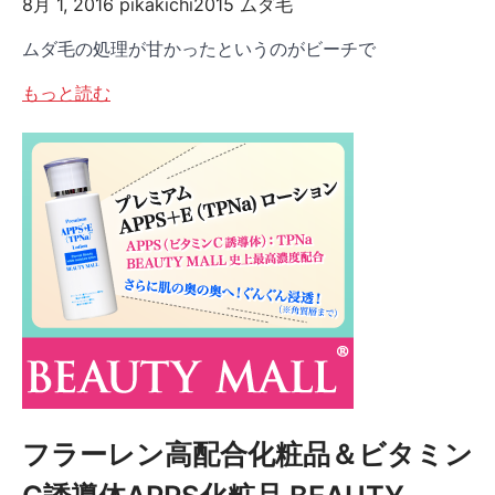
8月 1, 2016
pikakichi2015
ムダ毛
ムダ毛の処理が甘かったというのがビーチで
もっと読む
フラーレン高配合化粧品＆ビタミン