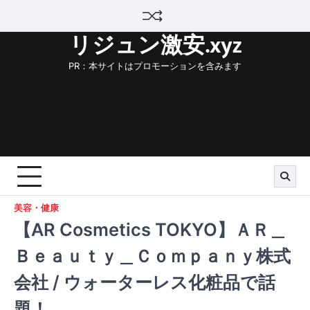
Skip
to
リジュン激安.xyz
content
PR：本サイトはプロモーションを含みます
美容・健康
【AR Cosmetics TOKYO】ＡＲ＿
Ｂｅａｕｔｙ＿Ｃｏｍｐａｎｙ株式
会社 / ウォーターレス化粧品で話
題！