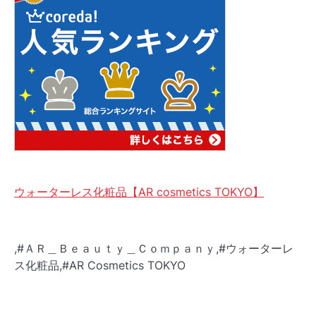
ウォーターレス化粧品【AR cosmetics TOKYO】
,#ＡＲ＿Ｂｅａｕｔｙ＿Ｃｏｍｐａｎｙ,#ウォーターレ
ス化粧品,#AR Cosmetics TOKYO