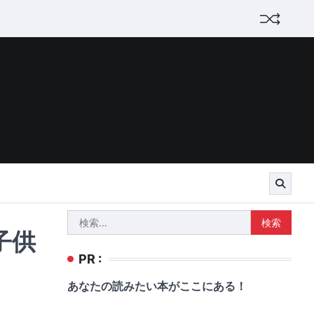
検
子供
索:
PR :
あなたの読みたい本がここにある！