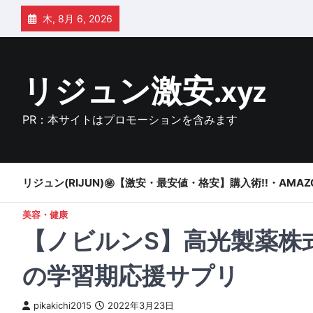
Skip
木, 8月 6, 2026
to
content
リジュン激安.xyz
PR：本サイトはプロモーションを含みます
リジュン(RIJUN)㊙【激安・最安値・格安】購入術!!・AMAZ
美容・健康
【ノビルンS】高光製薬株
の学習期応援サプリ
pikakichi2015
2022年3月23日