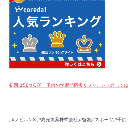
初回は56％OFF！子供の学習期応援サプリ。＞＞詳しく
, #ノビルンS ,#高光製薬株式会社,#勉強,#スポーツ,#子供