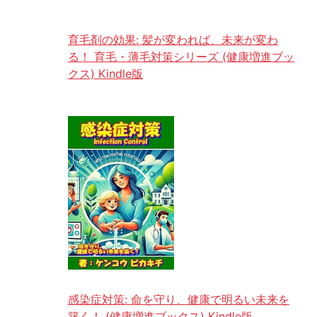
育毛剤の効果: 髪が変われば、未来が変わ
る！ 育毛・薄毛対策シリーズ (健康増進ブッ
クス) Kindle版
感染症対策: 命を守り、健康で明るい未来を
築く！ (健康増進ブックス) Kindle版