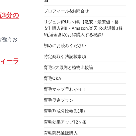
プロフィール&お問合せ
短3分の
リジュン(RiJUN)㊙【激安・最安値・格
安】購入術!!・Amazon,楽天,公式通販,(解
約,返金含め)お得購入する秘訣!
が整うお
初めにお読みください
特定商取引法記載事項
ティーラ
育毛5大原則と植物比較論
育毛Q&A
育毛マップ早わかり！
育毛促進プラン
育毛剤成分比較(試用)
育毛効果アップ12ヶ条
育毛商品通販購入