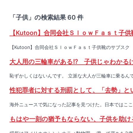
「子供」の検索結果 60 件
【Kutoon】合同会社ＳｌｏｗＦａｓｔ子
【Kutoon】合同会社ＳｌｏｗＦａｓｔ子供靴のサブスク
大人用の三輪車がある⁉ 子供じゃわかる
恥ずかしくはないんです。 立派な大人が三輪車に乗るんです
性犯罪者に対する刑罰として、「去勢」と
海外ニュースで気になった記事を見つけた。日本ではここ
もはや一刻の猶予もならない、子供を助け