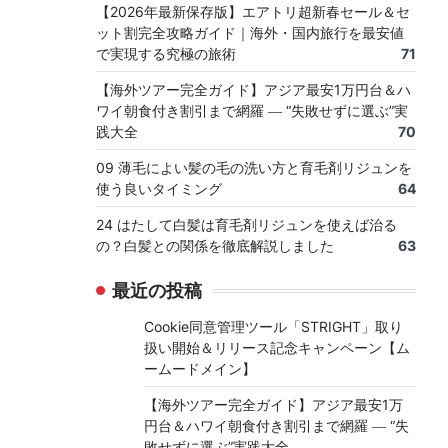
【2026年最新保存版】エアトリ超新春セール＆セ
ット割完全攻略ガイド｜海外・国内旅行を最安値
で実現する究極の旅術
71
【海外ツアー完全ガイド】アジア最安1万円台＆ハ
ワイ朝食付き割引まで網羅 ― “失敗せずに選ぶ”実
践大全
70
09 薄毛によい髪の毛の洗い方と育毛剤リジュンを
使う良いタイミング
64
24 はたして白髪は育毛剤リジュンを使えば治る
の？白髪との関係を徹底解説しました
63
最近の投稿
Cookie同意管理ツール「STRIGHT」取り
扱い開始＆リリース記念キャンペーン【ム
ームードメイン】
【海外ツアー完全ガイド】アジア最安1万
円台＆ハワイ朝食付き割引まで網羅 ― “失
敗せずに選ぶ”実践大全