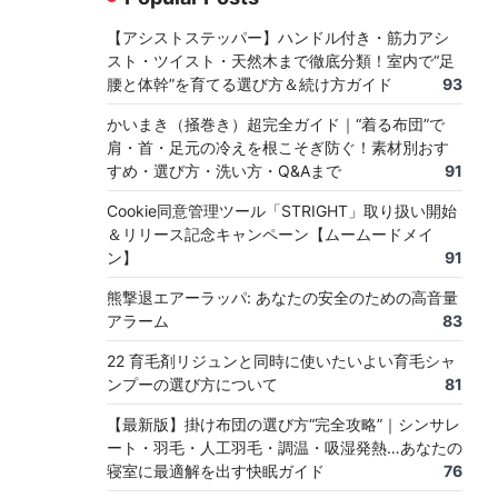
【アシストステッパー】ハンドル付き・筋力アシ
スト・ツイスト・天然木まで徹底分類！室内で“足
腰と体幹”を育てる選び方＆続け方ガイド
93
かいまき（掻巻き）超完全ガイド｜“着る布団”で
肩・首・足元の冷えを根こそぎ防ぐ！素材別おす
すめ・選び方・洗い方・Q&Aまで
91
Cookie同意管理ツール「STRIGHT」取り扱い開始
＆リリース記念キャンペーン【ムームードメイ
ン】
91
熊撃退エアーラッパ: あなたの安全のための高音量
アラーム
83
22 育毛剤リジュンと同時に使いたいよい育毛シャ
ンプーの選び方について
81
【最新版】掛け布団の選び方“完全攻略”｜シンサレ
ート・羽毛・人工羽毛・調温・吸湿発熱…あなたの
寝室に最適解を出す快眠ガイド
76