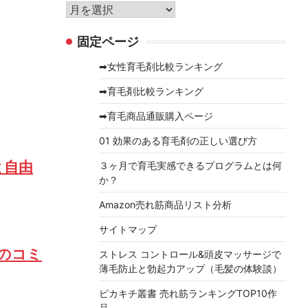
リ
ア
ー
ー
固定ページ
カ
イ
➡女性育毛剤比較ランキング
ブ
➡育毛剤比較ランキング
➡育毛商品通販購入ページ
01 効果のある育毛剤の正しい選び方
と自由
３ヶ月で育毛実感できるプログラムとは何
か？
Amazon売れ筋商品リスト分析
サイトマップ
のコミ
ストレス コントロール&頭皮マッサージで
薄毛防止と勃起力アップ（毛髪の体験談）
ピカキチ叢書 売れ筋ランキングTOP10作
品