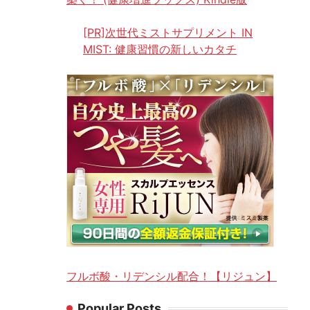
[PR]次世代ミストサプリメント IN
MIST: 健康習慣の新しいカタチ
フルボ酸・リデンシル配合！【リジュン】
Popular Posts