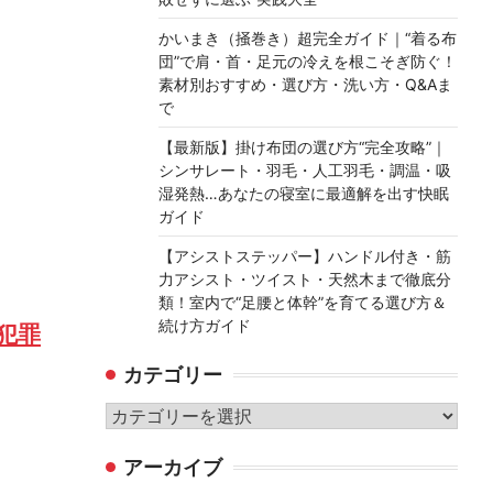
かいまき（掻巻き）超完全ガイド｜“着る布
団”で肩・首・足元の冷えを根こそぎ防ぐ！
素材別おすすめ・選び方・洗い方・Q&Aま
で
【最新版】掛け布団の選び方“完全攻略”｜
シンサレート・羽毛・人工羽毛・調温・吸
湿発熱…あなたの寝室に最適解を出す快眠
ガイド
【アシストステッパー】ハンドル付き・筋
力アシスト・ツイスト・天然木まで徹底分
類！室内で“足腰と体幹”を育てる選び方＆
続け方ガイド
犯罪
カテゴリー
カ
テ
アーカイブ
ゴ