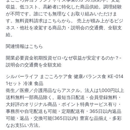
収益、低コスト、高齢者に特化した商品供給。調理経験
が不問です。誰にでも無理なくお取り組みいただけま
す。無料資料請求はこちらから。 売上が積み上がるビジ
ネス・他社を凌駕する商品力・説明会の交通費、全額支
給。
関連情報はこちら
開業必要資金初期投資ゼロ-なぜ収益が安定するのか？-
説明会の交通費を全額支給
シルバーライフ まごころケア食 健康バランス食 KE-014
1セット 冷凍 食品
衛生／医療／介護用品ならアスクル。法人は1,000円以上
送料無料一部商品除く。最短当日配送・会員登録無料・
大好評のオリジナル商品・ポイント特典サービス有り・
事務所や自宅配送も可能・定期配送有・365日以内返品
可能・返品・交換可能(365日以内) 豊富な品揃え・多彩
なお支払い方法。