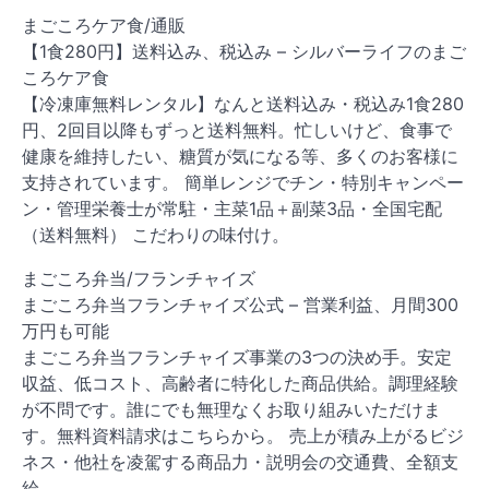
まごころケア食/通販
【1食280円】送料込み、税込み – シルバーライフのまご
ころケア食
【冷凍庫無料レンタル】なんと送料込み・税込み1食280
円、2回目以降もずっと送料無料。忙しいけど、食事で
健康を維持したい、糖質が気になる等、多くのお客様に
支持されています。 簡単レンジでチン・特別キャンペー
ン・管理栄養士が常駐・主菜1品＋副菜3品・全国宅配
（送料無料） こだわりの味付け。
まごころ弁当/フランチャイズ
まごころ弁当フランチャイズ公式 – 営業利益、月間300
万円も可能
まごころ弁当フランチャイズ事業の3つの決め手。安定
収益、低コスト、高齢者に特化した商品供給。調理経験
が不問です。誰にでも無理なくお取り組みいただけま
す。無料資料請求はこちらから。 売上が積み上がるビジ
ネス・他社を凌駕する商品力・説明会の交通費、全額支
給。