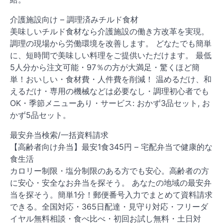
介護施設向け – 調理済みチルド食材
美味しいチルド食材なら介護施設の働き方改革を実現。
調理の現場から労働環境を改善します。 どなたでも簡単
に、短時間で美味しい料理をご提供いただけます。 最低
5人分から注文可能・97％の方が大満足・驚くほど簡
単！おいしい・食材費・人件費を削減！ 温めるだけ、和
えるだけ・専用の機械などは必要なし・調理初心者でも
OK・季節メニューあり・サービス: おかず3品セット, お
かず5品セット。
最安弁当検索/一括資料請求
【高齢者向け弁当】最安1食345円 – 宅配弁当で健康的な
食生活
カロリー制限・塩分制限のある方でも安心。高齢者の方
に安心・安全なお弁当を探そう。 あなたの地域の最安弁
当を探そう。簡単1分！郵便番号入力でまとめて資料請求
できる。全国対応・365日配達・見守り対応・フリーダ
イヤル無料相談・食べ比べ・初回お試し無料・土日対