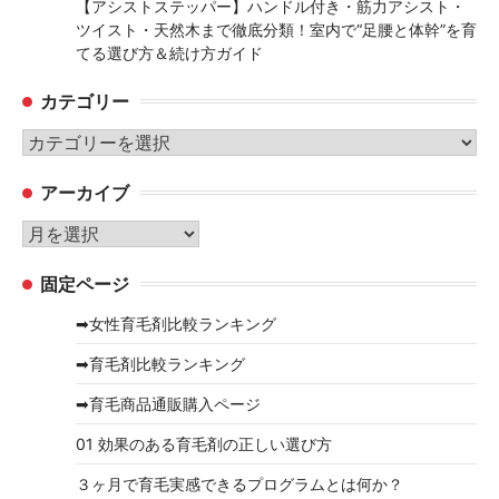
【アシストステッパー】ハンドル付き・筋力アシスト・
ツイスト・天然木まで徹底分類！室内で“足腰と体幹”を育
てる選び方＆続け方ガイド
カテゴリー
カ
テ
アーカイブ
ゴ
リ
ア
ー
ー
固定ページ
カ
イ
➡女性育毛剤比較ランキング
ブ
➡育毛剤比較ランキング
➡育毛商品通販購入ページ
01 効果のある育毛剤の正しい選び方
３ヶ月で育毛実感できるプログラムとは何か？