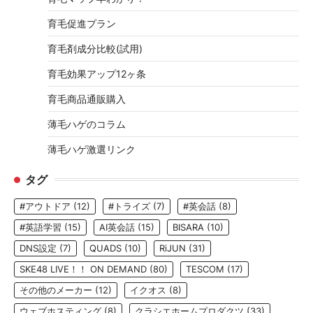
育毛促進プラン
育毛剤成分比較(試用)
育毛効果アップ12ヶ条
育毛商品通販購入
薄毛ハゲのコラム
薄毛ハゲ激選リンク
タグ
#アウトドア
(12)
#トライズ
(7)
#英会話
(8)
#英語学習
(15)
AI英会話
(15)
BISARA
(10)
DNS設定
(7)
QUADS
(10)
RiJUN
(31)
SKE48 LIVE！！ ON DEMAND
(80)
TESCOM
(17)
その他のメーカー
(12)
イクオス
(8)
ウェブホスティング
(8)
クラシエホームプロダクツ
(33)