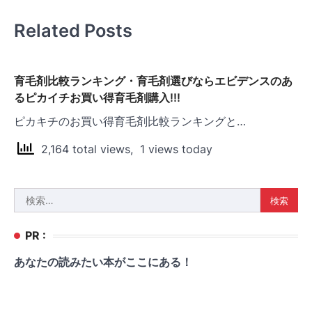
ゲ
Related Posts
ー
シ
ョ
育毛剤比較ランキング・育毛剤選びならエビデンスのあ
るピカイチお買い得育毛剤購入!!!
ン
ピカキチのお買い得育毛剤比較ランキングと…
2,164 total views, 1 views today
検
索:
PR :
あなたの読みたい本がここにある！