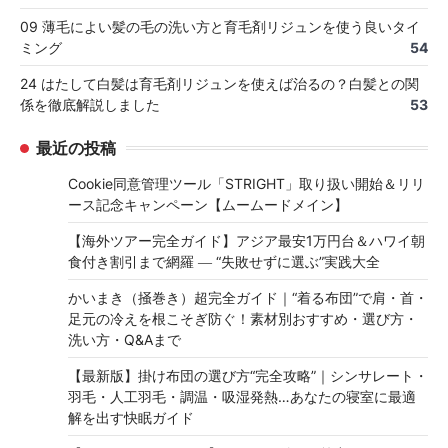
09 薄毛によい髪の毛の洗い方と育毛剤リジュンを使う良いタイ
ミング
54
24 はたして白髪は育毛剤リジュンを使えば治るの？白髪との関
係を徹底解説しました
53
最近の投稿
Cookie同意管理ツール「STRIGHT」取り扱い開始＆リリ
ース記念キャンペーン【ムームードメイン】
【海外ツアー完全ガイド】アジア最安1万円台＆ハワイ朝
食付き割引まで網羅 ― “失敗せずに選ぶ”実践大全
かいまき（掻巻き）超完全ガイド｜“着る布団”で肩・首・
足元の冷えを根こそぎ防ぐ！素材別おすすめ・選び方・
洗い方・Q&Aまで
【最新版】掛け布団の選び方“完全攻略”｜シンサレート・
羽毛・人工羽毛・調温・吸湿発熱…あなたの寝室に最適
解を出す快眠ガイド