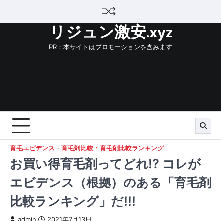
Skip
to
リジュン激安.xyz
content
PR：本サイトはプロモーションを含みます
育毛エビデンス
育毛剤比較・育毛剤比較ランキング
お買い得育毛剤ってどれ!? コレが
エビデンス（根拠）のある「育毛剤
比較ランキング」だ!!!
admin
2021年7月13日