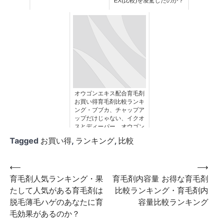
EX(比較)を凌駕したのか？
オウゴンエキス配合育毛剤
お買い得育毛剤比較ランキ
ング・ブブカ、チャップア
ップだけじゃない、イクオ
スとディーパー、オウゴン
エキス配合育毛剤で５αリ
Tagged
お買い得
,
ランキング
,
比較
ダクターゼを抑制する！
投
⟵
⟶
育毛剤人気ランキング・果
育毛剤内容量 お得な育毛剤
稿
たして人気がある育毛剤は
比較ランキング・育毛剤内
ナ
脱毛薄毛ハゲのあなたに育
容量比較ランキング
ビ
毛効果があるのか？