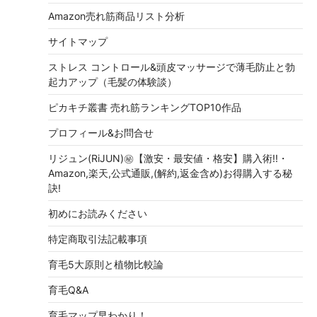
Amazon売れ筋商品リスト分析
サイトマップ
ストレス コントロール&頭皮マッサージで薄毛防止と勃
起力アップ（毛髪の体験談）
ピカキチ叢書 売れ筋ランキングTOP10作品
プロフィール&お問合せ
リジュン(RiJUN)㊙【激安・最安値・格安】購入術!!・
Amazon,楽天,公式通販,(解約,返金含め)お得購入する秘
訣!
初めにお読みください
特定商取引法記載事項
育毛5大原則と植物比較論
育毛Q&A
育毛マップ早わかり！