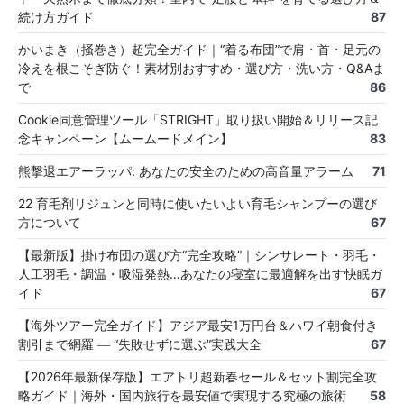
続け方ガイド
87
かいまき（掻巻き）超完全ガイド｜“着る布団”で肩・首・足元の
冷えを根こそぎ防ぐ！素材別おすすめ・選び方・洗い方・Q&Aま
で
86
Cookie同意管理ツール「STRIGHT」取り扱い開始＆リリース記
念キャンペーン【ムームードメイン】
83
熊撃退エアーラッパ: あなたの安全のための高音量アラーム
71
22 育毛剤リジュンと同時に使いたいよい育毛シャンプーの選び
方について
67
【最新版】掛け布団の選び方“完全攻略”｜シンサレート・羽毛・
人工羽毛・調温・吸湿発熱…あなたの寝室に最適解を出す快眠ガ
イド
67
【海外ツアー完全ガイド】アジア最安1万円台＆ハワイ朝食付き
割引まで網羅 ― “失敗せずに選ぶ”実践大全
67
【2026年最新保存版】エアトリ超新春セール＆セット割完全攻
略ガイド｜海外・国内旅行を最安値で実現する究極の旅術
58