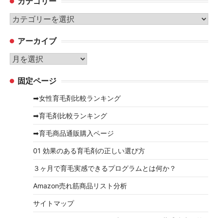
カテゴリー
カ
テ
アーカイブ
ゴ
リ
ア
ー
ー
固定ページ
カ
イ
➡女性育毛剤比較ランキング
ブ
➡育毛剤比較ランキング
➡育毛商品通販購入ページ
01 効果のある育毛剤の正しい選び方
３ヶ月で育毛実感できるプログラムとは何か？
Amazon売れ筋商品リスト分析
サイトマップ