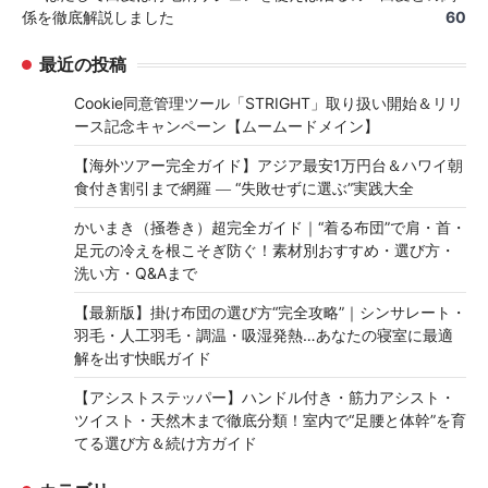
係を徹底解説しました
60
最近の投稿
Cookie同意管理ツール「STRIGHT」取り扱い開始＆リリ
ース記念キャンペーン【ムームードメイン】
【海外ツアー完全ガイド】アジア最安1万円台＆ハワイ朝
食付き割引まで網羅 ― “失敗せずに選ぶ”実践大全
かいまき（掻巻き）超完全ガイド｜“着る布団”で肩・首・
足元の冷えを根こそぎ防ぐ！素材別おすすめ・選び方・
洗い方・Q&Aまで
【最新版】掛け布団の選び方“完全攻略”｜シンサレート・
羽毛・人工羽毛・調温・吸湿発熱…あなたの寝室に最適
解を出す快眠ガイド
【アシストステッパー】ハンドル付き・筋力アシスト・
ツイスト・天然木まで徹底分類！室内で“足腰と体幹”を育
てる選び方＆続け方ガイド