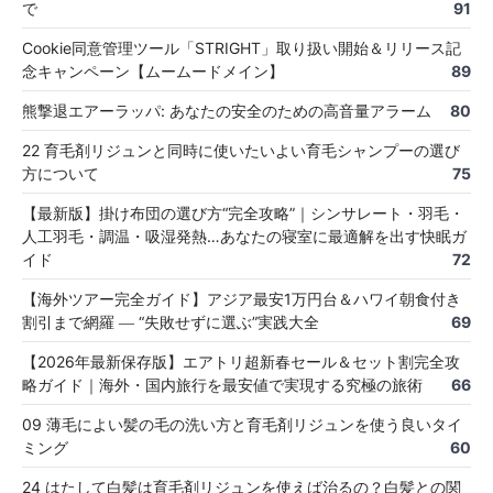
で
91
Cookie同意管理ツール「STRIGHT」取り扱い開始＆リリース記
念キャンペーン【ムームードメイン】
89
熊撃退エアーラッパ: あなたの安全のための高音量アラーム
80
22 育毛剤リジュンと同時に使いたいよい育毛シャンプーの選び
方について
75
【最新版】掛け布団の選び方“完全攻略”｜シンサレート・羽毛・
人工羽毛・調温・吸湿発熱…あなたの寝室に最適解を出す快眠ガ
イド
72
【海外ツアー完全ガイド】アジア最安1万円台＆ハワイ朝食付き
割引まで網羅 ― “失敗せずに選ぶ”実践大全
69
【2026年最新保存版】エアトリ超新春セール＆セット割完全攻
略ガイド｜海外・国内旅行を最安値で実現する究極の旅術
66
09 薄毛によい髪の毛の洗い方と育毛剤リジュンを使う良いタイ
ミング
60
24 はたして白髪は育毛剤リジュンを使えば治るの？白髪との関