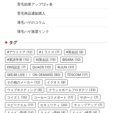
育毛効果アップ12ヶ条
育毛商品通販購入
薄毛ハゲのコラム
薄毛ハゲ激選リンク
タグ
#アウトドア
(12)
#トライズ
(7)
#英会話
(8)
#英語学習
(15)
AI英会話
(15)
BISARA
(10)
DNS設定
(7)
QUADS
(10)
RiJUN
(31)
SKE48 LIVE！！ ON DEMAND
(80)
TESCOM
(17)
その他のメーカー
(12)
イクオス
(8)
ウェブホスティング
(8)
クラシエホームプロダクツ
(33)
コイズミ
(15)
コーセーコスメポート
(17)
サポート
(7)
スピークエル
(17)
セキュリティ
(20)
チャップアップ
(7)
ドメイン取得
(14)
ドメイン登録
(8)
ドメイン移管
(8)