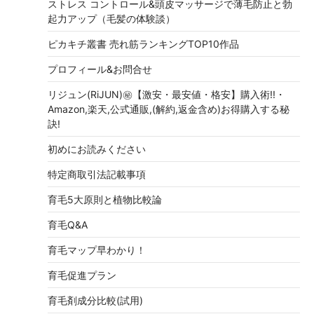
ストレス コントロール&頭皮マッサージで薄毛防止と勃
起力アップ（毛髪の体験談）
ピカキチ叢書 売れ筋ランキングTOP10作品
プロフィール&お問合せ
リジュン(RiJUN)㊙【激安・最安値・格安】購入術!!・
Amazon,楽天,公式通販,(解約,返金含め)お得購入する秘
訣!
初めにお読みください
特定商取引法記載事項
育毛5大原則と植物比較論
育毛Q&A
育毛マップ早わかり！
育毛促進プラン
育毛剤成分比較(試用)