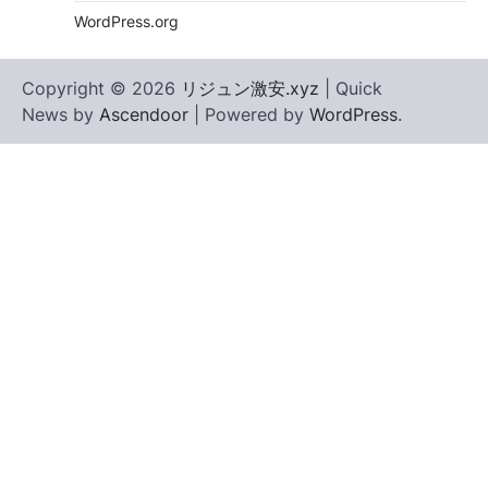
WordPress.org
Copyright © 2026
リジュン激安.xyz
| Quick
News by
Ascendoor
| Powered by
WordPress
.