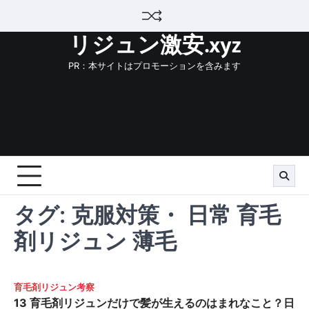
Skip
to
リジュン激安.xyz
content
PR：本サイトはプロモーションを含みます
タグ:
克服対策・ 日常 育毛
剤リジュン 薄毛
育毛剤リジュン考察
13 育毛剤リジュンだけで髪が生えるのはまれなこと？日