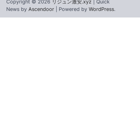
Copyright © 2026
リジュン激安.xyz
| Quick
News by
Ascendoor
| Powered by
WordPress
.