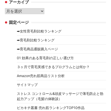
アーカイブ
ゴ
リ
ア
ー
ー
固定ページ
カ
イ
➡女性育毛剤比較ランキング
ブ
➡育毛剤比較ランキング
➡育毛商品通販購入ページ
01 効果のある育毛剤の正しい選び方
３ヶ月で育毛実感できるプログラムとは何か？
Amazon売れ筋商品リスト分析
サイトマップ
ストレス コントロール&頭皮マッサージで薄毛防止と勃
起力アップ（毛髪の体験談）
ピカキチ叢書 売れ筋ランキングTOP10作品