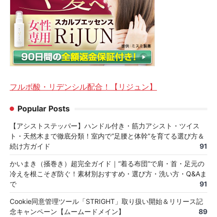
フルボ酸・リデンシル配合！【リジュン】
Popular Posts
【アシストステッパー】ハンドル付き・筋力アシスト・ツイス
ト・天然木まで徹底分類！室内で“足腰と体幹”を育てる選び方＆
続け方ガイド
91
かいまき（掻巻き）超完全ガイド｜“着る布団”で肩・首・足元の
冷えを根こそぎ防ぐ！素材別おすすめ・選び方・洗い方・Q&Aま
で
91
Cookie同意管理ツール「STRIGHT」取り扱い開始＆リリース記
念キャンペーン【ムームードメイン】
89