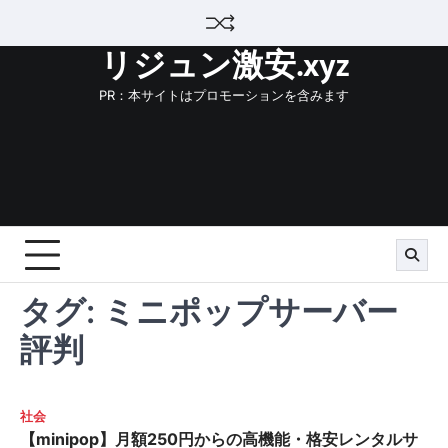
Skip
to
リジュン激安.xyz
content
PR：本サイトはプロモーションを含みます
タグ:
ミニポップサーバー
評判
社会
【minipop】月額250円からの高機能・格安レンタルサ