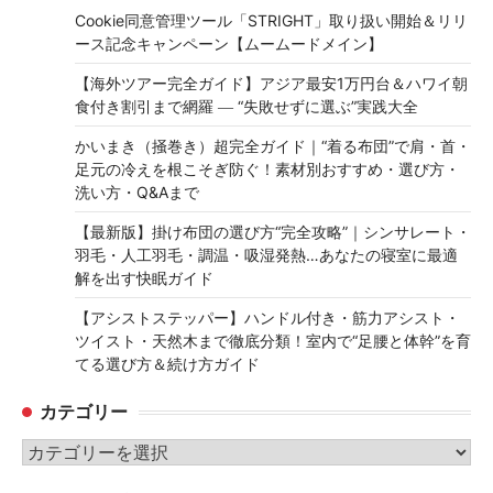
Cookie同意管理ツール「STRIGHT」取り扱い開始＆リリ
ース記念キャンペーン【ムームードメイン】
【海外ツアー完全ガイド】アジア最安1万円台＆ハワイ朝
食付き割引まで網羅 ― “失敗せずに選ぶ”実践大全
かいまき（掻巻き）超完全ガイド｜“着る布団”で肩・首・
足元の冷えを根こそぎ防ぐ！素材別おすすめ・選び方・
洗い方・Q&Aまで
【最新版】掛け布団の選び方“完全攻略”｜シンサレート・
羽毛・人工羽毛・調温・吸湿発熱…あなたの寝室に最適
解を出す快眠ガイド
【アシストステッパー】ハンドル付き・筋力アシスト・
ツイスト・天然木まで徹底分類！室内で“足腰と体幹”を育
てる選び方＆続け方ガイド
カテゴリー
カ
テ