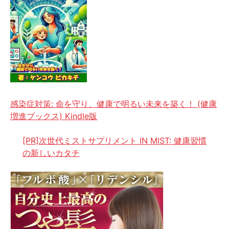
感染症対策: 命を守り、健康で明るい未来を築く！ (健康
増進ブックス) Kindle版
[PR]次世代ミストサプリメント IN MIST: 健康習慣
の新しいカタチ