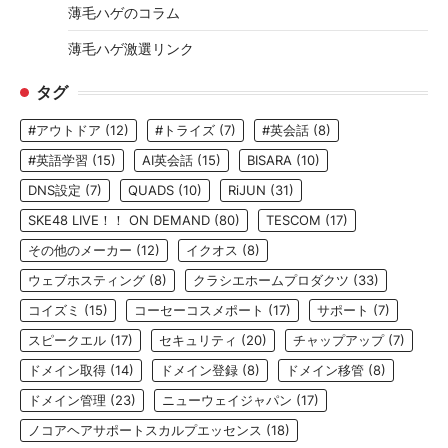
薄毛ハゲのコラム
薄毛ハゲ激選リンク
タグ
#アウトドア
(12)
#トライズ
(7)
#英会話
(8)
#英語学習
(15)
AI英会話
(15)
BISARA
(10)
DNS設定
(7)
QUADS
(10)
RiJUN
(31)
SKE48 LIVE！！ ON DEMAND
(80)
TESCOM
(17)
その他のメーカー
(12)
イクオス
(8)
ウェブホスティング
(8)
クラシエホームプロダクツ
(33)
コイズミ
(15)
コーセーコスメポート
(17)
サポート
(7)
スピークエル
(17)
セキュリティ
(20)
チャップアップ
(7)
ドメイン取得
(14)
ドメイン登録
(8)
ドメイン移管
(8)
ドメイン管理
(23)
ニューウェイジャパン
(17)
ノコアヘアサポートスカルプエッセンス
(18)