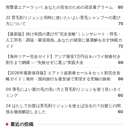
熊撃退エアーラッパ: あなたの安全のための高音量アラーム
80
22 育毛剤リジュンと同時に使いたいよい育毛シャンプーの選び
方について
75
【最新版】掛け布団の選び方“完全攻略”｜シンサレート・羽毛・
人工羽毛・調温・吸湿発熱…あなたの寝室に最適解を出す快眠ガ
イド
72
【海外ツアー完全ガイド】アジア最安1万円台＆ハワイ朝食付き
割引まで網羅 ― “失敗せずに選ぶ”実践大全
69
【2026年最新保存版】エアトリ超新春セール＆セット割完全攻
略ガイド｜海外・国内旅行を最安値で実現する究極の旅術
66
09 薄毛によい髪の毛の洗い方と育毛剤リジュンを使う良いタイ
ミング
60
24 はたして白髪は育毛剤リジュンを使えば治るの？白髪との関
係を徹底解説しました
60
最近の投稿