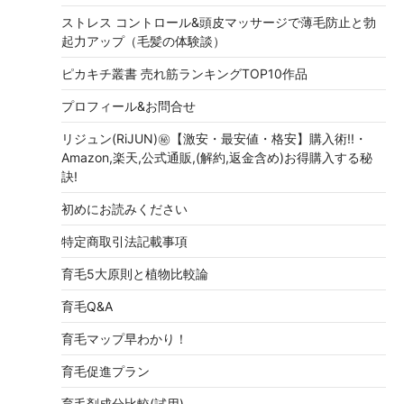
ストレス コントロール&頭皮マッサージで薄毛防止と勃
起力アップ（毛髪の体験談）
ピカキチ叢書 売れ筋ランキングTOP10作品
プロフィール&お問合せ
リジュン(RiJUN)㊙【激安・最安値・格安】購入術!!・
Amazon,楽天,公式通販,(解約,返金含め)お得購入する秘
訣!
初めにお読みください
特定商取引法記載事項
育毛5大原則と植物比較論
育毛Q&A
育毛マップ早わかり！
育毛促進プラン
育毛剤成分比較(試用)