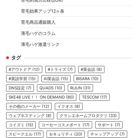
育毛効果アップ12ヶ条
育毛商品通販購入
薄毛ハゲのコラム
薄毛ハゲ激選リンク
タグ
#アウトドア
(12)
#トライズ
(7)
#英会話
(8)
#英語学習
(15)
AI英会話
(15)
BISARA
(10)
DNS設定
(7)
QUADS
(10)
RiJUN
(31)
SKE48 LIVE！！ ON DEMAND
(80)
TESCOM
(17)
その他のメーカー
(12)
イクオス
(8)
ウェブホスティング
(8)
クラシエホームプロダクツ
(33)
コイズミ
(15)
コーセーコスメポート
(17)
サポート
(7)
スピークエル
(17)
セキュリティ
(20)
チャップアップ
(7)