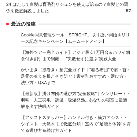
24 はたして白髪は育毛剤リジュンを使えば治るの？白髪との関
係を徹底解説しました
57
最近の投稿
Cookie同意管理ツール「STRIGHT」取り扱い開始＆リリ
ース記念キャンペーン【ムームードメイン】
【海外ツアー完全ガイド】アジア最安1万円台＆ハワイ朝
食付き割引まで網羅 ― “失敗せずに選ぶ”実践大全
かいまき（掻巻き）超完全ガイド｜“着る布団”で肩・首・
足元の冷えを根こそぎ防ぐ！素材別おすすめ・選び方・
洗い方・Q&Aまで
【最新版】掛け布団の選び方“完全攻略”｜シンサレート・
羽毛・人工羽毛・調温・吸湿発熱…あなたの寝室に最適
解を出す快眠ガイド
【アシストステッパー】ハンドル付き・筋力アシスト・
ツイスト・天然木まで徹底分類！室内で“足腰と体幹”を育
てる選び方＆続け方ガイド