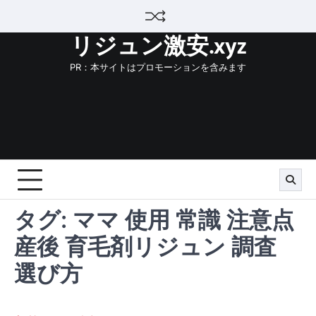
Skip
to
リジュン激安.xyz
content
PR：本サイトはプロモーションを含みます
タグ:
ママ 使用 常識 注意点
産後 育毛剤リジュン 調査
選び方