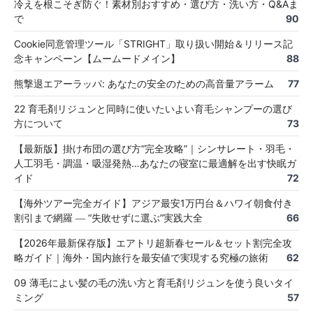
冷えを根こそぎ防ぐ！素材別おすすめ・選び方・洗い方・Q&Aま
で
90
Cookie同意管理ツール「STRIGHT」取り扱い開始＆リリース記
念キャンペーン【ムームードメイン】
88
熊撃退エアーラッパ: あなたの安全のための高音量アラーム
77
22 育毛剤リジュンと同時に使いたいよい育毛シャンプーの選び
方について
73
【最新版】掛け布団の選び方“完全攻略”｜シンサレート・羽毛・
人工羽毛・調温・吸湿発熱…あなたの寝室に最適解を出す快眠ガ
イド
72
【海外ツアー完全ガイド】アジア最安1万円台＆ハワイ朝食付き
割引まで網羅 ― “失敗せずに選ぶ”実践大全
66
【2026年最新保存版】エアトリ超新春セール＆セット割完全攻
略ガイド｜海外・国内旅行を最安値で実現する究極の旅術
62
09 薄毛によい髪の毛の洗い方と育毛剤リジュンを使う良いタイ
ミング
57