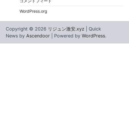
コメントフィード
WordPress.org
Copyright © 2026
リジュン激安.xyz
| Quick
News by
Ascendoor
| Powered by
WordPress
.