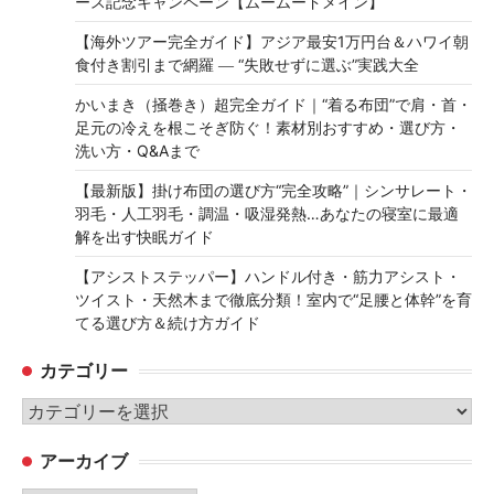
ース記念キャンペーン【ムームードメイン】
【海外ツアー完全ガイド】アジア最安1万円台＆ハワイ朝
食付き割引まで網羅 ― “失敗せずに選ぶ”実践大全
かいまき（掻巻き）超完全ガイド｜“着る布団”で肩・首・
足元の冷えを根こそぎ防ぐ！素材別おすすめ・選び方・
洗い方・Q&Aまで
【最新版】掛け布団の選び方“完全攻略”｜シンサレート・
羽毛・人工羽毛・調温・吸湿発熱…あなたの寝室に最適
解を出す快眠ガイド
【アシストステッパー】ハンドル付き・筋力アシスト・
ツイスト・天然木まで徹底分類！室内で“足腰と体幹”を育
てる選び方＆続け方ガイド
カテゴリー
カ
テ
アーカイブ
ゴ
リ