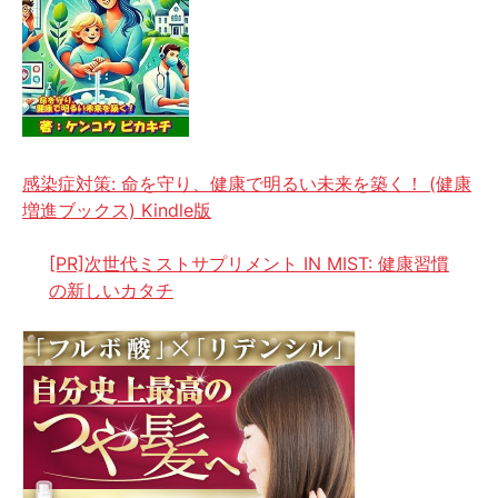
感染症対策: 命を守り、健康で明るい未来を築く！ (健康
増進ブックス) Kindle版
[PR]次世代ミストサプリメント IN MIST: 健康習慣
の新しいカタチ