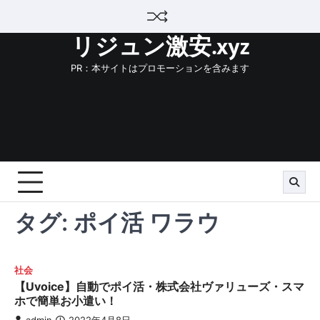
Skip
to
リジュン激安.xyz
content
PR：本サイトはプロモーションを含みます
タグ:
ポイ活 ワラウ
社会
【Uvoice】自動でポイ活・株式会社ヴァリューズ・スマ
ホで簡単お小遣い！