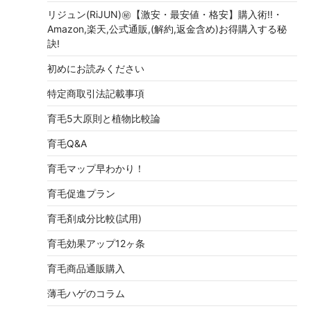
リジュン(RiJUN)㊙【激安・最安値・格安】購入術!!・
Amazon,楽天,公式通販,(解約,返金含め)お得購入する秘
訣!
初めにお読みください
特定商取引法記載事項
育毛5大原則と植物比較論
育毛Q&A
育毛マップ早わかり！
育毛促進プラン
育毛剤成分比較(試用)
育毛効果アップ12ヶ条
育毛商品通販購入
薄毛ハゲのコラム