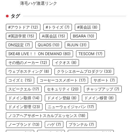
薄毛ハゲ激選リンク
タグ
#アウトドア
(12)
#トライズ
(7)
#英会話
(8)
#英語学習
(15)
AI英会話
(15)
BISARA
(10)
DNS設定
(7)
QUADS
(10)
RiJUN
(31)
SKE48 LIVE！！ ON DEMAND
(80)
TESCOM
(17)
その他のメーカー
(12)
イクオス
(8)
ウェブホスティング
(8)
クラシエホームプロダクツ
(33)
コイズミ
(15)
コーセーコスメポート
(17)
サポート
(7)
スピークエル
(17)
セキュリティ
(20)
チャップアップ
(7)
ドメイン取得
(14)
ドメイン登録
(8)
ドメイン移管
(8)
ドメイン管理
(23)
ニューウェイジャパン
(17)
ノコアヘアサポートスカルプエッセンス
(18)
ノーブランド
(13)
ハゲ
(7)
プランテル
(7)