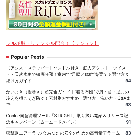
フルボ酸・リデンシル配合！【リジュン】
Popular Posts
【アシストステッパー】ハンドル付き・筋力アシスト・ツイス
ト・天然木まで徹底分類！室内で“足腰と体幹”を育てる選び方＆
続け方ガイド
94
かいまき（掻巻き）超完全ガイド｜“着る布団”で肩・首・足元の
冷えを根こそぎ防ぐ！素材別おすすめ・選び方・洗い方・Q&Aま
で
93
Cookie同意管理ツール「STRIGHT」取り扱い開始＆リリース記
念キャンペーン【ムームードメイン】
91
熊撃退エアーラッパ: あなたの安全のための高音量アラーム
83