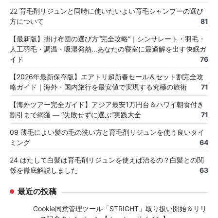
22 育毛剤リジュンと同時に使いたいよい育毛シャンプーの選び
方について
81
【最新版】掛け布団の選び方“完全攻略”｜シンサレート・羽毛・
人工羽毛・調温・吸湿発熱…あなたの寝室に最適解を出す快眠ガ
イド
76
【2026年最新保存版】エアトリ超新春セール＆セット割完全攻
略ガイド｜海外・国内旅行を最安値で実現する究極の旅術
71
【海外ツアー完全ガイド】アジア最安1万円台＆ハワイ朝食付き
割引まで網羅 ― “失敗せずに選ぶ”実践大全
71
09 薄毛によい髪の毛の洗い方と育毛剤リジュンを使う良いタイ
ミング
64
24 はたして白髪は育毛剤リジュンを使えば治るの？白髪との関
係を徹底解説しました
63
最近の投稿
Cookie同意管理ツール「STRIGHT」取り扱い開始＆リリ