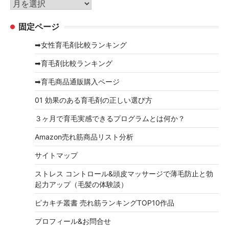
ア
ー
ー
固定ページ
カ
イ
➡女性育毛剤比較ランキング
ブ
➡育毛剤比較ランキング
➡育毛商品通販購入ページ
01 効果のある育毛剤の正しい選び方
３ヶ月で育毛実感できるプログラムとは何か？
Amazon売れ筋商品リスト分析
サイトマップ
ストレス コントロール&頭皮マッサージで薄毛防止と勃
起力アップ（毛髪の体験談）
ピカキチ叢書 売れ筋ランキングTOP10作品
プロフィール&お問合せ