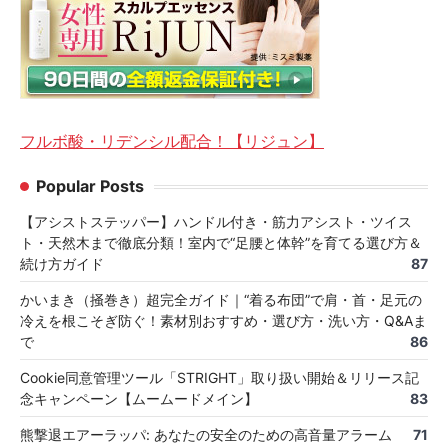
フルボ酸・リデンシル配合！【リジュン】
Popular Posts
【アシストステッパー】ハンドル付き・筋力アシスト・ツイス
ト・天然木まで徹底分類！室内で“足腰と体幹”を育てる選び方＆
続け方ガイド
87
かいまき（掻巻き）超完全ガイド｜“着る布団”で肩・首・足元の
冷えを根こそぎ防ぐ！素材別おすすめ・選び方・洗い方・Q&Aま
で
86
Cookie同意管理ツール「STRIGHT」取り扱い開始＆リリース記
念キャンペーン【ムームードメイン】
83
熊撃退エアーラッパ: あなたの安全のための高音量アラーム
71