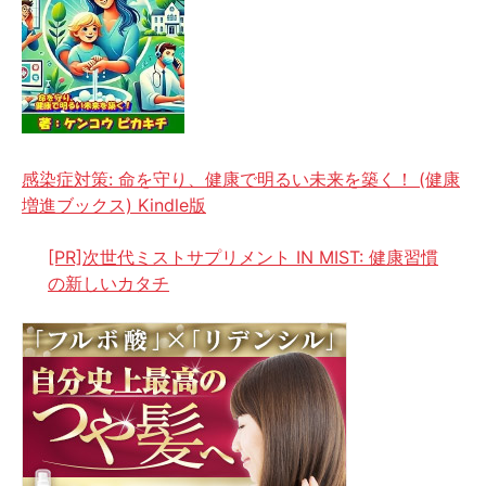
感染症対策: 命を守り、健康で明るい未来を築く！ (健康
増進ブックス) Kindle版
[PR]次世代ミストサプリメント IN MIST: 健康習慣
の新しいカタチ