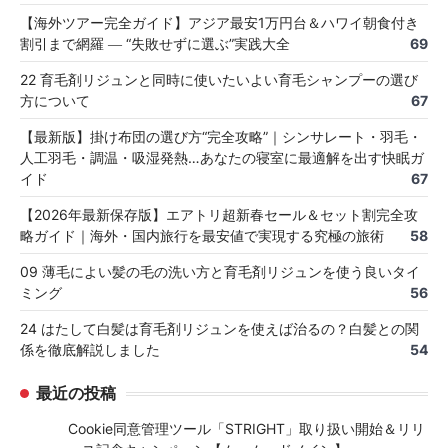
【海外ツアー完全ガイド】アジア最安1万円台＆ハワイ朝食付き
割引まで網羅 ― “失敗せずに選ぶ”実践大全
69
22 育毛剤リジュンと同時に使いたいよい育毛シャンプーの選び
方について
67
【最新版】掛け布団の選び方“完全攻略”｜シンサレート・羽毛・
人工羽毛・調温・吸湿発熱…あなたの寝室に最適解を出す快眠ガ
イド
67
【2026年最新保存版】エアトリ超新春セール＆セット割完全攻
略ガイド｜海外・国内旅行を最安値で実現する究極の旅術
58
09 薄毛によい髪の毛の洗い方と育毛剤リジュンを使う良いタイ
ミング
56
24 はたして白髪は育毛剤リジュンを使えば治るの？白髪との関
係を徹底解説しました
54
最近の投稿
Cookie同意管理ツール「STRIGHT」取り扱い開始＆リリ