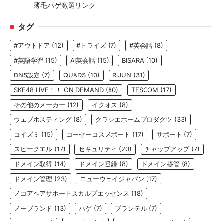
薄毛ハゲ激選リンク
タグ
#アウトドア
(12)
#トライズ
(7)
#英会話
(8)
#英語学習
(15)
AI英会話
(15)
BISARA
(10)
DNS設定
(7)
QUADS
(10)
RiJUN
(31)
SKE48 LIVE！！ ON DEMAND
(80)
TESCOM
(17)
その他のメーカー
(12)
イクオス
(8)
ウェブホスティング
(8)
クラシエホームプロダクツ
(33)
コイズミ
(15)
コーセーコスメポート
(17)
サポート
(7)
スピークエル
(17)
セキュリティ
(20)
チャップアップ
(7)
ドメイン取得
(14)
ドメイン登録
(8)
ドメイン移管
(8)
ドメイン管理
(23)
ニューウェイジャパン
(17)
ノコアヘアサポートスカルプエッセンス
(18)
ノーブランド
(13)
ハゲ
(7)
プランテル
(7)