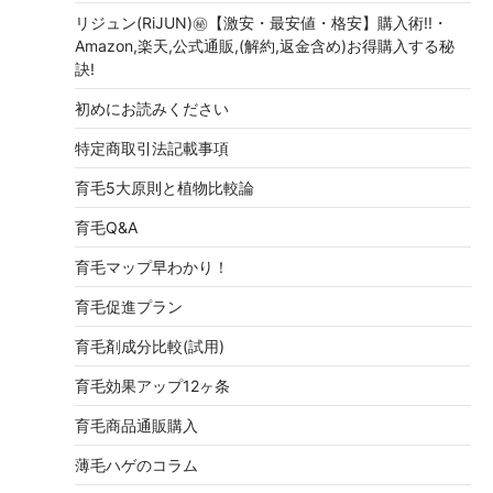
リジュン(RiJUN)㊙【激安・最安値・格安】購入術!!・
Amazon,楽天,公式通販,(解約,返金含め)お得購入する秘
訣!
初めにお読みください
特定商取引法記載事項
育毛5大原則と植物比較論
育毛Q&A
育毛マップ早わかり！
育毛促進プラン
育毛剤成分比較(試用)
育毛効果アップ12ヶ条
育毛商品通販購入
薄毛ハゲのコラム