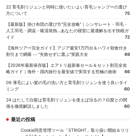
22 育毛剤リジュンと同時に使いたいよい育毛シャンプーの選び
方について
75
【最新版】掛け布団の選び方“完全攻略”｜シンサレート・羽毛・
人工羽毛・調温・吸湿発熱…あなたの寝室に最適解を出す快眠ガ
イド
72
【海外ツアー完全ガイド】アジア最安1万円台＆ハワイ朝食付き
割引まで網羅 ― “失敗せずに選ぶ”実践大全
69
【2026年最新保存版】エアトリ超新春セール＆セット割完全攻
略ガイド｜海外・国内旅行を最安値で実現する究極の旅術
66
09 薄毛によい髪の毛の洗い方と育毛剤リジュンを使う良いタイ
ミング
60
24 はたして白髪は育毛剤リジュンを使えば治るの？白髪との関
係を徹底解説しました
60
最近の投稿
Cookie同意管理ツール「STRIGHT」取り扱い開始＆リリ