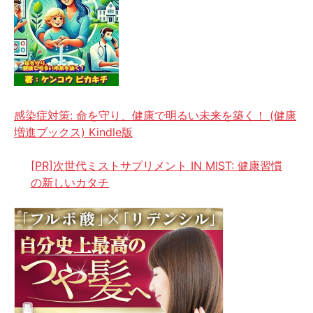
感染症対策: 命を守り、健康で明るい未来を築く！ (健康
増進ブックス) Kindle版
[PR]次世代ミストサプリメント IN MIST: 健康習慣
の新しいカタチ