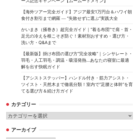
ース記念キャンペーン【ムームードメイン】
【海外ツアー完全ガイド】アジア最安1万円台＆ハワイ朝
食付き割引まで網羅 ― “失敗せずに選ぶ”実践大全
かいまき（掻巻き）超完全ガイド｜“着る布団”で肩・首・
足元の冷えを根こそぎ防ぐ！素材別おすすめ・選び方・
洗い方・Q&Aまで
【最新版】掛け布団の選び方“完全攻略”｜シンサレート・
羽毛・人工羽毛・調温・吸湿発熱…あなたの寝室に最適
解を出す快眠ガイド
【アシストステッパー】ハンドル付き・筋力アシスト・
ツイスト・天然木まで徹底分類！室内で“足腰と体幹”を育
てる選び方＆続け方ガイド
カテゴリー
カ
テ
アーカイブ
ゴ
リ