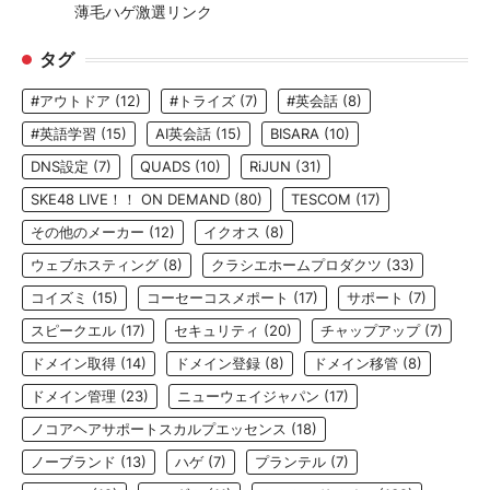
薄毛ハゲ激選リンク
タグ
#アウトドア
(12)
#トライズ
(7)
#英会話
(8)
#英語学習
(15)
AI英会話
(15)
BISARA
(10)
DNS設定
(7)
QUADS
(10)
RiJUN
(31)
SKE48 LIVE！！ ON DEMAND
(80)
TESCOM
(17)
その他のメーカー
(12)
イクオス
(8)
ウェブホスティング
(8)
クラシエホームプロダクツ
(33)
コイズミ
(15)
コーセーコスメポート
(17)
サポート
(7)
スピークエル
(17)
セキュリティ
(20)
チャップアップ
(7)
ドメイン取得
(14)
ドメイン登録
(8)
ドメイン移管
(8)
ドメイン管理
(23)
ニューウェイジャパン
(17)
ノコアヘアサポートスカルプエッセンス
(18)
ノーブランド
(13)
ハゲ
(7)
プランテル
(7)