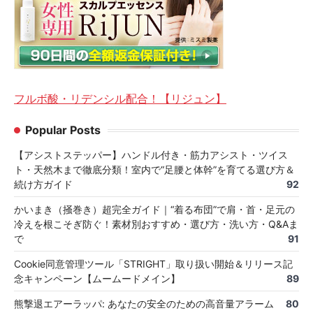
フルボ酸・リデンシル配合！【リジュン】
Popular Posts
【アシストステッパー】ハンドル付き・筋力アシスト・ツイス
ト・天然木まで徹底分類！室内で“足腰と体幹”を育てる選び方＆
続け方ガイド
92
かいまき（掻巻き）超完全ガイド｜“着る布団”で肩・首・足元の
冷えを根こそぎ防ぐ！素材別おすすめ・選び方・洗い方・Q&Aま
で
91
Cookie同意管理ツール「STRIGHT」取り扱い開始＆リリース記
念キャンペーン【ムームードメイン】
89
熊撃退エアーラッパ: あなたの安全のための高音量アラーム
80