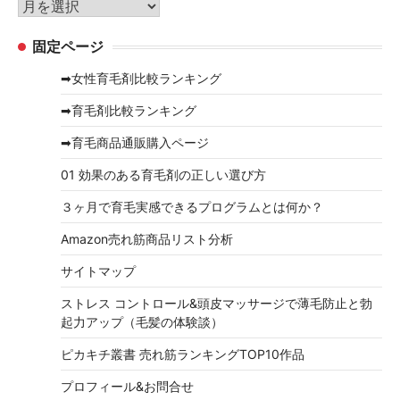
ア
ー
ー
固定ページ
カ
イ
➡女性育毛剤比較ランキング
ブ
➡育毛剤比較ランキング
➡育毛商品通販購入ページ
01 効果のある育毛剤の正しい選び方
３ヶ月で育毛実感できるプログラムとは何か？
Amazon売れ筋商品リスト分析
サイトマップ
ストレス コントロール&頭皮マッサージで薄毛防止と勃
起力アップ（毛髪の体験談）
ピカキチ叢書 売れ筋ランキングTOP10作品
プロフィール&お問合せ