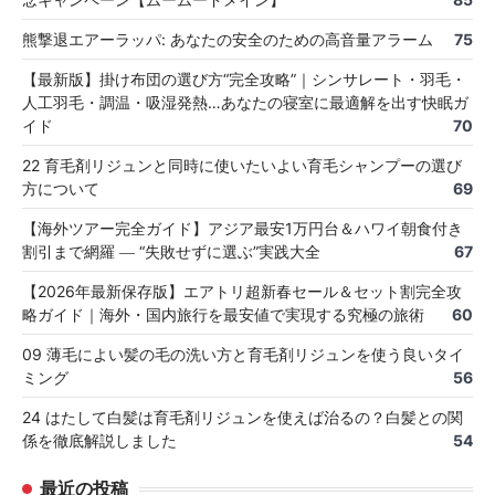
熊撃退エアーラッパ: あなたの安全のための高音量アラーム
75
【最新版】掛け布団の選び方“完全攻略”｜シンサレート・羽毛・
人工羽毛・調温・吸湿発熱…あなたの寝室に最適解を出す快眠ガ
イド
70
22 育毛剤リジュンと同時に使いたいよい育毛シャンプーの選び
方について
69
【海外ツアー完全ガイド】アジア最安1万円台＆ハワイ朝食付き
割引まで網羅 ― “失敗せずに選ぶ”実践大全
67
【2026年最新保存版】エアトリ超新春セール＆セット割完全攻
略ガイド｜海外・国内旅行を最安値で実現する究極の旅術
60
09 薄毛によい髪の毛の洗い方と育毛剤リジュンを使う良いタイ
ミング
56
24 はたして白髪は育毛剤リジュンを使えば治るの？白髪との関
係を徹底解説しました
54
最近の投稿