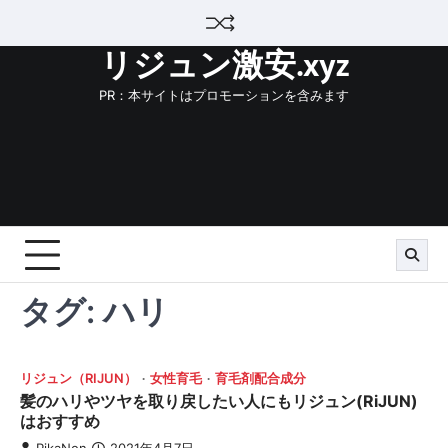
Skip
to
リジュン激安.xyz
content
PR：本サイトはプロモーションを含みます
タグ:
ハリ
リジュン（RIJUN）
女性育毛
育毛剤配合成分
髪のハリやツヤを取り戻したい人にもリジュン(RiJUN)
はおすすめ