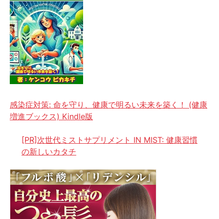
感染症対策: 命を守り、健康で明るい未来を築く！ (健康
増進ブックス) Kindle版
[PR]次世代ミストサプリメント IN MIST: 健康習慣
の新しいカタチ