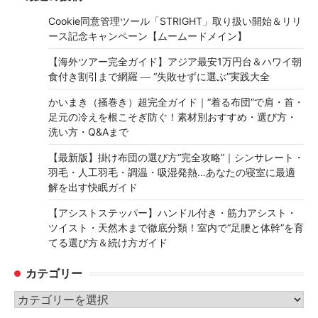
Cookie同意管理ツール「STRIGHT」取り扱い開始＆リリ
ース記念キャンペーン【ムームードメイン】
【海外ツアー完全ガイド】アジア最安1万円台＆ハワイ朝
食付き割引まで網羅 ― “失敗せずに選ぶ”実践大全
かいまき（掻巻き）超完全ガイド｜“着る布団”で肩・首・
足元の冷えを根こそぎ防ぐ！素材別おすすめ・選び方・
洗い方・Q&Aまで
【最新版】掛け布団の選び方“完全攻略”｜シンサレート・
羽毛・人工羽毛・調温・吸湿発熱…あなたの寝室に最適
解を出す快眠ガイド
【アシストステッパー】ハンドル付き・筋力アシスト・
ツイスト・天然木まで徹底分類！室内で“足腰と体幹”を育
てる選び方＆続け方ガイド
カテゴリー
カ
テ