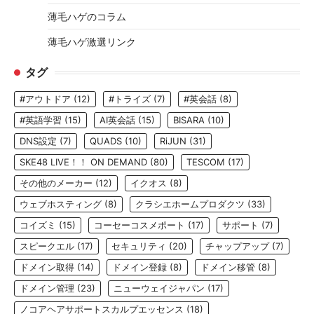
薄毛ハゲのコラム
薄毛ハゲ激選リンク
タグ
#アウトドア
(12)
#トライズ
(7)
#英会話
(8)
#英語学習
(15)
AI英会話
(15)
BISARA
(10)
DNS設定
(7)
QUADS
(10)
RiJUN
(31)
SKE48 LIVE！！ ON DEMAND
(80)
TESCOM
(17)
その他のメーカー
(12)
イクオス
(8)
ウェブホスティング
(8)
クラシエホームプロダクツ
(33)
コイズミ
(15)
コーセーコスメポート
(17)
サポート
(7)
スピークエル
(17)
セキュリティ
(20)
チャップアップ
(7)
ドメイン取得
(14)
ドメイン登録
(8)
ドメイン移管
(8)
ドメイン管理
(23)
ニューウェイジャパン
(17)
ノコアヘアサポートスカルプエッセンス
(18)