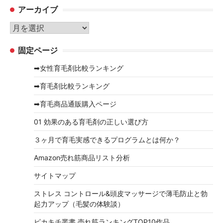
アーカイブ
ゴ
リ
ア
ー
ー
固定ページ
カ
イ
➡女性育毛剤比較ランキング
ブ
➡育毛剤比較ランキング
➡育毛商品通販購入ページ
01 効果のある育毛剤の正しい選び方
３ヶ月で育毛実感できるプログラムとは何か？
Amazon売れ筋商品リスト分析
サイトマップ
ストレス コントロール&頭皮マッサージで薄毛防止と勃
起力アップ（毛髪の体験談）
ピカキチ叢書 売れ筋ランキングTOP10作品