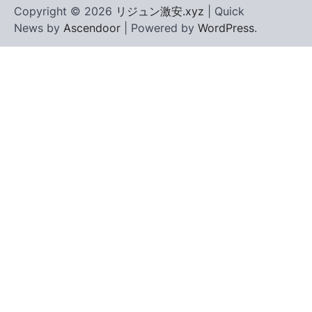
Copyright © 2026
リジュン激安.xyz
| Quick
News by
Ascendoor
| Powered by
WordPress
.