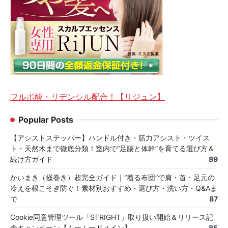
フルボ酸・リデンシル配合！【リジュン】
Popular Posts
【アシストステッパー】ハンドル付き・筋力アシスト・ツイス
ト・天然木まで徹底分類！室内で“足腰と体幹”を育てる選び方＆
続け方ガイド
89
かいまき（掻巻き）超完全ガイド｜“着る布団”で肩・首・足元の
冷えを根こそぎ防ぐ！素材別おすすめ・選び方・洗い方・Q&Aま
で
87
Cookie同意管理ツール「STRIGHT」取り扱い開始＆リリース記
念キャンペーン【ムームードメイン】
85