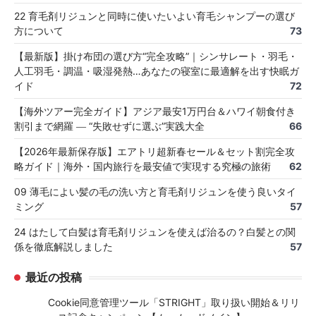
22 育毛剤リジュンと同時に使いたいよい育毛シャンプーの選び
方について
73
【最新版】掛け布団の選び方“完全攻略”｜シンサレート・羽毛・
人工羽毛・調温・吸湿発熱…あなたの寝室に最適解を出す快眠ガ
イド
72
【海外ツアー完全ガイド】アジア最安1万円台＆ハワイ朝食付き
割引まで網羅 ― “失敗せずに選ぶ”実践大全
66
【2026年最新保存版】エアトリ超新春セール＆セット割完全攻
略ガイド｜海外・国内旅行を最安値で実現する究極の旅術
62
09 薄毛によい髪の毛の洗い方と育毛剤リジュンを使う良いタイ
ミング
57
24 はたして白髪は育毛剤リジュンを使えば治るの？白髪との関
係を徹底解説しました
57
最近の投稿
Cookie同意管理ツール「STRIGHT」取り扱い開始＆リリ