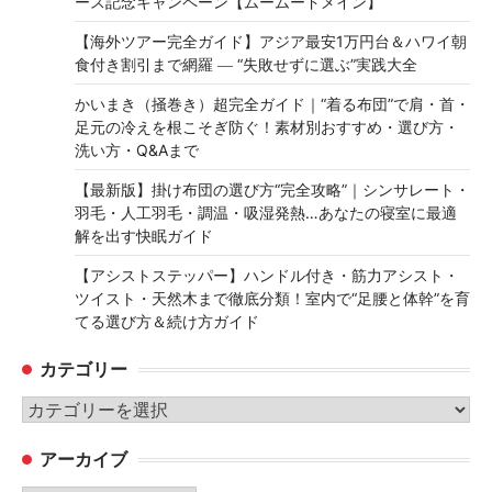
ース記念キャンペーン【ムームードメイン】
【海外ツアー完全ガイド】アジア最安1万円台＆ハワイ朝
食付き割引まで網羅 ― “失敗せずに選ぶ”実践大全
かいまき（掻巻き）超完全ガイド｜“着る布団”で肩・首・
足元の冷えを根こそぎ防ぐ！素材別おすすめ・選び方・
洗い方・Q&Aまで
【最新版】掛け布団の選び方“完全攻略”｜シンサレート・
羽毛・人工羽毛・調温・吸湿発熱…あなたの寝室に最適
解を出す快眠ガイド
【アシストステッパー】ハンドル付き・筋力アシスト・
ツイスト・天然木まで徹底分類！室内で“足腰と体幹”を育
てる選び方＆続け方ガイド
カテゴリー
カ
テ
アーカイブ
ゴ
リ