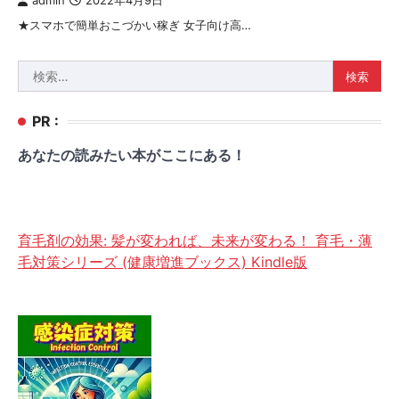
admin
2022年4月9日
★スマホで簡単おこづかい稼ぎ 女子向け高…
検
索:
PR :
あなたの読みたい本がここにある！
育毛剤の効果: 髪が変われば、未来が変わる！ 育毛・薄
毛対策シリーズ (健康増進ブックス) Kindle版