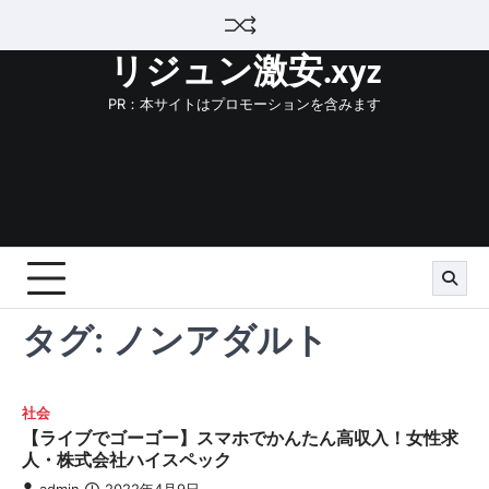
Skip
to
リジュン激安.xyz
content
PR：本サイトはプロモーションを含みます
タグ:
ノンアダルト
社会
【ライブでゴーゴー】スマホでかんたん高収入！女性求
人・株式会社ハイスペック