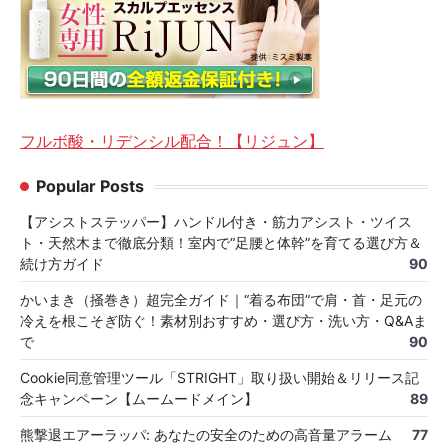
フルボ酸・リデンシル配合！【リジュン】
Popular Posts
【アシストステッパー】ハンドル付き・筋力アシスト・ツイス
ト・天然木まで徹底分類！室内で“足腰と体幹”を育てる選び方＆
続け方ガイド
90
かいまき（掻巻き）超完全ガイド｜“着る布団”で肩・首・足元の
冷えを根こそぎ防ぐ！素材別おすすめ・選び方・洗い方・Q&Aま
で
90
Cookie同意管理ツール「STRIGHT」取り扱い開始＆リリース記
念キャンペーン【ムームードメイン】
89
熊撃退エアーラッパ: あなたの安全のための高音量アラーム
77