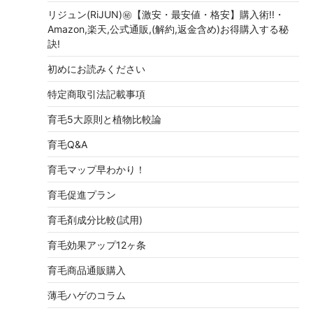
リジュン(RiJUN)㊙【激安・最安値・格安】購入術!!・
Amazon,楽天,公式通販,(解約,返金含め)お得購入する秘
訣!
初めにお読みください
特定商取引法記載事項
育毛5大原則と植物比較論
育毛Q&A
育毛マップ早わかり！
育毛促進プラン
育毛剤成分比較(試用)
育毛効果アップ12ヶ条
育毛商品通販購入
薄毛ハゲのコラム