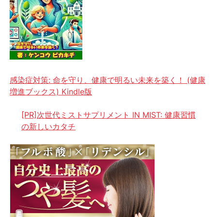
感染症対策: 命を守り、健康で明るい未来を築く！ (健康
増進ブックス) Kindle版
[PR]次世代ミストサプリメント IN MIST: 健康習慣
の新しいカタチ