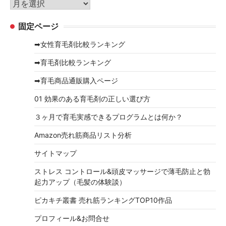
ア
ー
ー
固定ページ
カ
イ
➡女性育毛剤比較ランキング
ブ
➡育毛剤比較ランキング
➡育毛商品通販購入ページ
01 効果のある育毛剤の正しい選び方
３ヶ月で育毛実感できるプログラムとは何か？
Amazon売れ筋商品リスト分析
サイトマップ
ストレス コントロール&頭皮マッサージで薄毛防止と勃
起力アップ（毛髪の体験談）
ピカキチ叢書 売れ筋ランキングTOP10作品
プロフィール&お問合せ