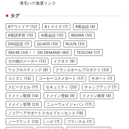
薄毛ハゲ激選リンク
タグ
#アウトドア
(12)
#トライズ
(7)
#英会話
(8)
#英語学習
(15)
AI英会話
(15)
BISARA
(10)
DNS設定
(7)
QUADS
(10)
RiJUN
(31)
SKE48 LIVE！！ ON DEMAND
(80)
TESCOM
(17)
その他のメーカー
(12)
イクオス
(8)
ウェブホスティング
(8)
クラシエホームプロダクツ
(33)
コイズミ
(15)
コーセーコスメポート
(17)
サポート
(7)
スピークエル
(17)
セキュリティ
(20)
チャップアップ
(7)
ドメイン取得
(14)
ドメイン登録
(8)
ドメイン移管
(8)
ドメイン管理
(23)
ニューウェイジャパン
(17)
ノコアヘアサポートスカルプエッセンス
(18)
ノーブランド
(13)
ハゲ
(7)
プランテル
(7)