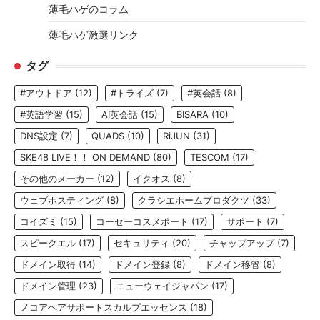
薄毛ハゲのコラム
薄毛ハゲ激選リンク
タグ
#アウトドア
(12)
#トライズ
(7)
#英会話
(8)
#英語学習
(15)
AI英会話
(15)
BISARA
(10)
DNS設定
(7)
QUADS
(10)
RiJUN
(31)
SKE48 LIVE！！ ON DEMAND
(80)
TESCOM
(17)
その他のメーカー
(12)
イクオス
(8)
ウェブホスティング
(8)
クラシエホームプロダクツ
(33)
コイズミ
(15)
コーセーコスメポート
(17)
サポート
(7)
スピークエル
(17)
セキュリティ
(20)
チャップアップ
(7)
ドメイン取得
(14)
ドメイン登録
(8)
ドメイン移管
(8)
ドメイン管理
(23)
ニューウェイジャパン
(17)
ノコアヘアサポートスカルプエッセンス
(18)