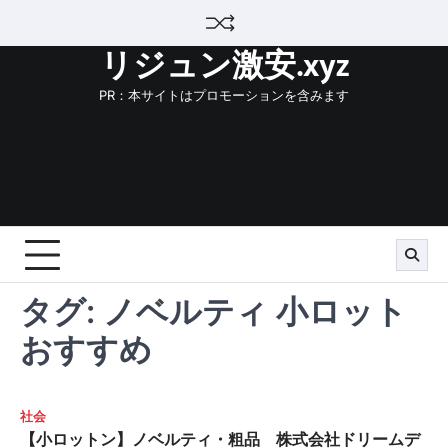
Skip
to
リジュン激安.xyz
content
PR：本サイトはプロモーションを含みます
タグ:
ノベルティ 小ロット
おすすめ
社会
【小ロットン】ノベルティ・粗品 株式会社ドリームデ