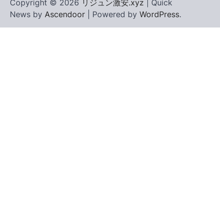
Copyright © 2026
リジュン激安.xyz
| Quick
News by
Ascendoor
| Powered by
WordPress
.