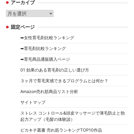
アーカイブ
ゴ
リ
ア
ー
ー
固定ページ
カ
イ
➡女性育毛剤比較ランキング
ブ
➡育毛剤比較ランキング
➡育毛商品通販購入ページ
01 効果のある育毛剤の正しい選び方
３ヶ月で育毛実感できるプログラムとは何か？
Amazon売れ筋商品リスト分析
サイトマップ
ストレス コントロール&頭皮マッサージで薄毛防止と勃
起力アップ（毛髪の体験談）
ピカキチ叢書 売れ筋ランキングTOP10作品