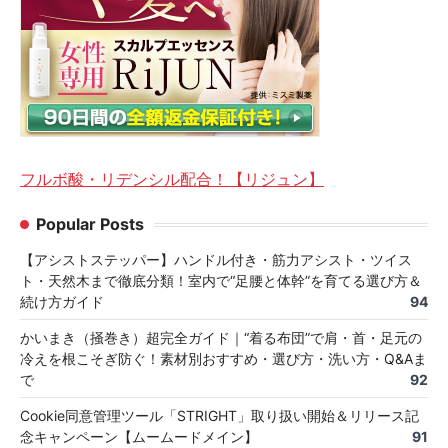
フルボ酸・リデンシル配合！【リジュン】
Popular Posts
【アシストステッパー】ハンドル付き・筋力アシスト・ツイス
ト・天然木まで徹底分類！室内で“足腰と体幹”を育てる選び方＆
続け方ガイド
94
かいまき（掻巻き）超完全ガイド｜“着る布団”で肩・首・足元の
冷えを根こそぎ防ぐ！素材別おすすめ・選び方・洗い方・Q&Aま
で
92
Cookie同意管理ツール「STRIGHT」取り扱い開始＆リリース記
念キャンペーン【ムームードメイン】
91