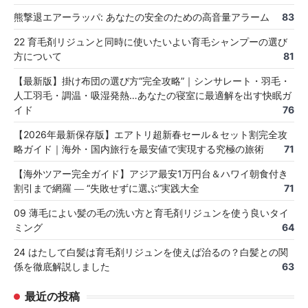
熊撃退エアーラッパ: あなたの安全のための高音量アラーム
83
22 育毛剤リジュンと同時に使いたいよい育毛シャンプーの選び
方について
81
【最新版】掛け布団の選び方“完全攻略”｜シンサレート・羽毛・
人工羽毛・調温・吸湿発熱…あなたの寝室に最適解を出す快眠ガ
イド
76
【2026年最新保存版】エアトリ超新春セール＆セット割完全攻
略ガイド｜海外・国内旅行を最安値で実現する究極の旅術
71
【海外ツアー完全ガイド】アジア最安1万円台＆ハワイ朝食付き
割引まで網羅 ― “失敗せずに選ぶ”実践大全
71
09 薄毛によい髪の毛の洗い方と育毛剤リジュンを使う良いタイ
ミング
64
24 はたして白髪は育毛剤リジュンを使えば治るの？白髪との関
係を徹底解説しました
63
最近の投稿