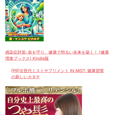
感染症対策: 命を守り、健康で明るい未来を築く！ (健康
増進ブックス) Kindle版
[PR]次世代ミストサプリメント IN MIST: 健康習慣
の新しいカタチ