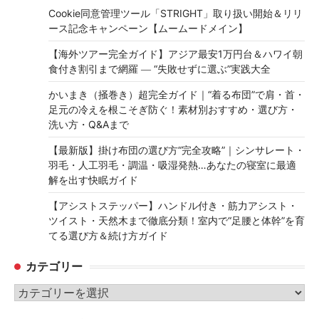
Cookie同意管理ツール「STRIGHT」取り扱い開始＆リリ
ース記念キャンペーン【ムームードメイン】
【海外ツアー完全ガイド】アジア最安1万円台＆ハワイ朝
食付き割引まで網羅 ― “失敗せずに選ぶ”実践大全
かいまき（掻巻き）超完全ガイド｜“着る布団”で肩・首・
足元の冷えを根こそぎ防ぐ！素材別おすすめ・選び方・
洗い方・Q&Aまで
【最新版】掛け布団の選び方“完全攻略”｜シンサレート・
羽毛・人工羽毛・調温・吸湿発熱…あなたの寝室に最適
解を出す快眠ガイド
【アシストステッパー】ハンドル付き・筋力アシスト・
ツイスト・天然木まで徹底分類！室内で“足腰と体幹”を育
てる選び方＆続け方ガイド
カテゴリー
カ
テ