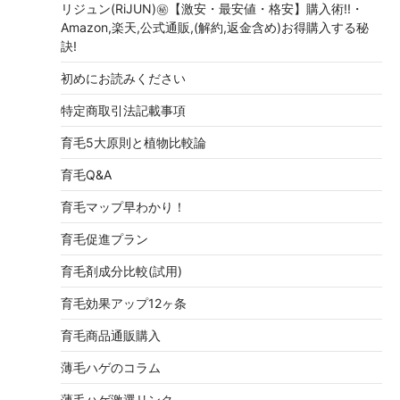
リジュン(RiJUN)㊙【激安・最安値・格安】購入術!!・
Amazon,楽天,公式通販,(解約,返金含め)お得購入する秘
訣!
初めにお読みください
特定商取引法記載事項
育毛5大原則と植物比較論
育毛Q&A
育毛マップ早わかり！
育毛促進プラン
育毛剤成分比較(試用)
育毛効果アップ12ヶ条
育毛商品通販購入
薄毛ハゲのコラム
薄毛ハゲ激選リンク