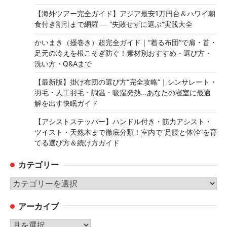
【海外ツアー完全ガイド】アジア最安1万円台＆ハワイ朝
食付き割引まで網羅 ― “失敗せずに選ぶ”実践大全
かいまき（掻巻き）超完全ガイド｜“着る布団”で肩・首・
足元の冷えを根こそぎ防ぐ！素材別おすすめ・選び方・
洗い方・Q&Aまで
【最新版】掛け布団の選び方“完全攻略”｜シンサレート・
羽毛・人工羽毛・調温・吸湿発熱…あなたの寝室に最適
解を出す快眠ガイド
【アシストステッパー】ハンドル付き・筋力アシスト・
ツイスト・天然木まで徹底分類！室内で“足腰と体幹”を育
てる選び方＆続け方ガイド
カテゴリー
カ
テ
アーカイブ
ゴ
リ
ア