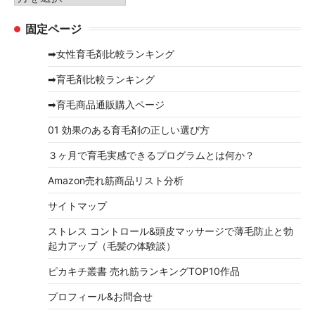
ー
ー
固定ページ
カ
イ
➡女性育毛剤比較ランキング
ブ
➡育毛剤比較ランキング
➡育毛商品通販購入ページ
01 効果のある育毛剤の正しい選び方
３ヶ月で育毛実感できるプログラムとは何か？
Amazon売れ筋商品リスト分析
サイトマップ
ストレス コントロール&頭皮マッサージで薄毛防止と勃
起力アップ（毛髪の体験談）
ピカキチ叢書 売れ筋ランキングTOP10作品
プロフィール&お問合せ