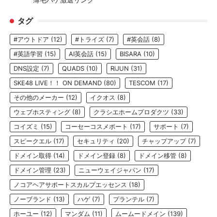
タグ
#アウトドア
(12)
#トライズ
(7)
#英会話
(8)
#英語学習
(15)
AI英会話
(15)
BISARA
(10)
DNS設定
(7)
QUADS
(10)
RiJUN
(31)
SKE48 LIVE！！ ON DEMAND
(80)
TESCOM
(17)
その他のメーカー
(12)
イクオス
(8)
ウェブホスティング
(8)
クラシエホームプロダクツ
(33)
コイズミ
(15)
コーセーコスメポート
(17)
サポート
(7)
スピークエル
(17)
セキュリティ
(20)
チャップアップ
(7)
ドメイン取得
(14)
ドメイン登録
(8)
ドメイン移管
(8)
ドメイン管理
(23)
ニューウェイジャパン
(17)
ノコアヘアサポートスカルプエッセンス
(18)
ノーブランド
(13)
ハゲ
(7)
プランテル
(7)
ホーユー
(12)
マンダム
(11)
ムームードメイン
(139)