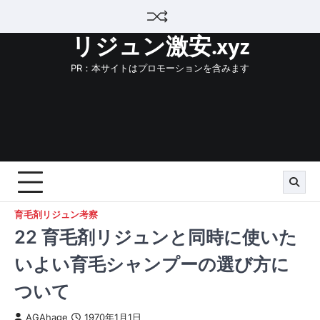
Skip
to
リジュン激安.xyz
content
PR：本サイトはプロモーションを含みます
育毛剤リジュン考察
22 育毛剤リジュンと同時に使いた
いよい育毛シャンプーの選び方に
ついて
AGAhage
1970年1月1日