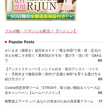
フルボ酸・リデンシル配合！【リジュン】
Popular Posts
かいまき（掻巻き）超完全ガイド｜“着る布団”で肩・首・足元の
冷えを根こそぎ防ぐ！素材別おすすめ・選び方・洗い方・Q&Aま
で
90
【アシストステッパー】ハンドル付き・筋力アシスト・ツイス
ト・天然木まで徹底分類！室内で“足腰と体幹”を育てる選び方＆
続け方ガイド
89
Cookie同意管理ツール「STRIGHT」取り扱い開始＆リリース記
念キャンペーン【ムームードメイン】
88
熊撃退エアーラッパ: あなたの安全のための高音量アラーム
77