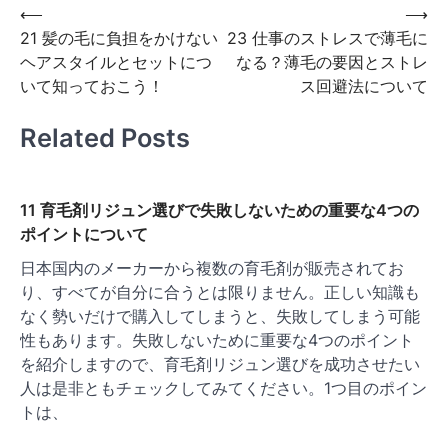
投
⟵
⟶
21 髪の毛に負担をかけない
23 仕事のストレスで薄毛に
稿
ヘアスタイルとセットにつ
なる？薄毛の要因とストレ
ナ
いて知っておこう！
ス回避法について
ビ
Related Posts
ゲ
ー
シ
11 育毛剤リジュン選びで失敗しないための重要な4つの
ョ
ポイントについて
ン
日本国内のメーカーから複数の育毛剤が販売されてお
り、すべてが自分に合うとは限りません。正しい知識も
なく勢いだけで購入してしまうと、失敗してしまう可能
性もあります。失敗しないために重要な4つのポイント
を紹介しますので、育毛剤リジュン選びを成功させたい
人は是非ともチェックしてみてください。1つ目のポイン
トは、