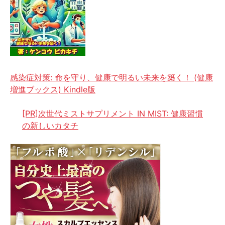
感染症対策: 命を守り、健康で明るい未来を築く！ (健康
増進ブックス) Kindle版
[PR]次世代ミストサプリメント IN MIST: 健康習慣
の新しいカタチ