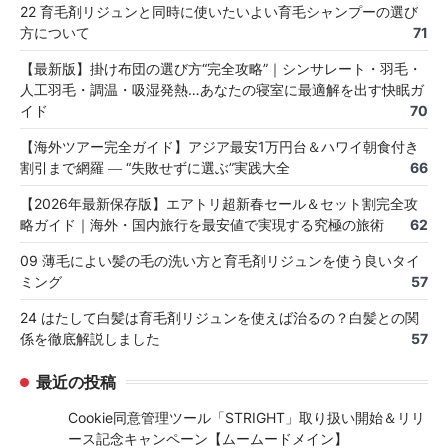
22 育毛剤リジュンと同時に使いたいよい育毛シャンプーの選び
方について
71
【最新版】掛け布団の選び方“完全攻略”｜シンサレート・羽毛・
人工羽毛・調温・吸湿発熱…あなたの寝室に最適解を出す快眠ガ
イド
70
【海外ツアー完全ガイド】アジア最安1万円台＆ハワイ朝食付き
割引まで網羅 ― “失敗せずに選ぶ”実践大全
66
【2026年最新保存版】エアトリ超新春セール＆セット割完全攻
略ガイド｜海外・国内旅行を最安値で実現する究極の旅術
62
09 薄毛によい髪の毛の洗い方と育毛剤リジュンを使う良いタイ
ミング
57
24 はたして白髪は育毛剤リジュンを使えば治るの？白髪との関
係を徹底解説しました
57
最近の投稿
Cookie同意管理ツール「STRIGHT」取り扱い開始＆リリ
ース記念キャンペーン【ムームードメイン】