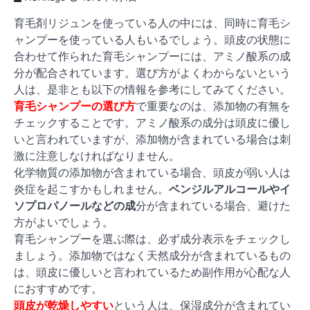
育毛剤リジュンを使っている人の中には、同時に
育毛シ
ャンプー
を使っている人もいるでしょう。頭皮の状態に
合わせて作られた育毛シャンプーには、アミノ酸系の成
分が配合されています。選び方がよくわからないという
人は、是非とも以下の情報を参考にしてみてください。
育毛シャンプーの選び方
で重要なのは、添加物の有無を
チェックすることです。アミノ酸系の成分は頭皮に優し
いと言われていますが、添加物が含まれている場合は刺
激に注意しなければなりません。
化学物質の添加物が含まれている場合、頭皮が弱い人は
炎症を起こすかもしれません。
ベンジルアルコールやイ
ソプロパノールなどの成
分が含まれている場合、避けた
方がよいでしょう。
育毛シャンプーを選ぶ際は、
必ず成分表示をチェック
し
ましょう。添加物ではなく天然成分が含まれているもの
は、頭皮に優しいと言われているため副作用が心配な人
におすすめです。
頭皮が乾燥しやすい
という人は、保湿成分が含まれてい