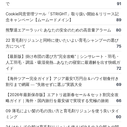
で
91
Cookie同意管理ツール「STRIGHT」取り扱い開始＆リリース記
念キャンペーン【ムームードメイン】
89
熊撃退エアーラッパ: あなたの安全のための高音量アラーム
80
22 育毛剤リジュンと同時に使いたいよい育毛シャンプーの選び
方について
75
【最新版】掛け布団の選び方“完全攻略”｜シンサレート・羽毛・
人工羽毛・調温・吸湿発熱…あなたの寝室に最適解を出す快眠ガ
イド
72
【海外ツアー完全ガイド】アジア最安1万円台＆ハワイ朝食付き
割引まで網羅 ― “失敗せずに選ぶ”実践大全
69
【2026年最新保存版】エアトリ超新春セール＆セット割完全攻
略ガイド｜海外・国内旅行を最安値で実現する究極の旅術
66
09 薄毛によい髪の毛の洗い方と育毛剤リジュンを使う良いタイ
ミング
60
24 はたして白髪は育毛剤リジュンを使えば治るの？白髪との関