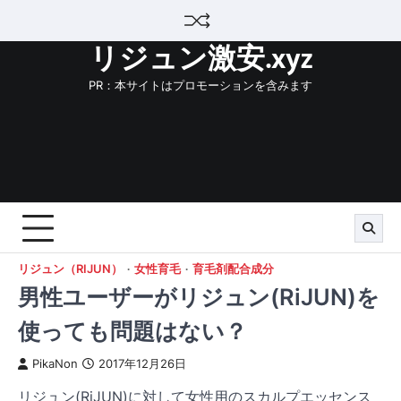
Skip
to
リジュン激安.xyz
content
PR：本サイトはプロモーションを含みます
リジュン（RIJUN）
女性育毛
育毛剤配合成分
男性ユーザーがリジュン(RiJUN)を
使っても問題はない？
PikaNon
2017年12月26日
リジュン(RiJUN)に対して女性用のスカルプエッセンス