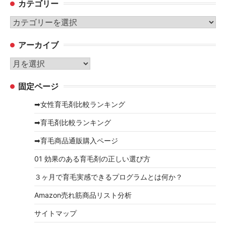
カテゴリー
カ
テ
アーカイブ
ゴ
リ
ア
ー
ー
固定ページ
カ
イ
➡女性育毛剤比較ランキング
ブ
➡育毛剤比較ランキング
➡育毛商品通販購入ページ
01 効果のある育毛剤の正しい選び方
３ヶ月で育毛実感できるプログラムとは何か？
Amazon売れ筋商品リスト分析
サイトマップ