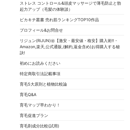
ストレス コントロール&頭皮マッサージで薄毛防止と勃
起力アップ（毛髪の体験談）
ピカキチ叢書 売れ筋ランキングTOP10作品
プロフィール&お問合せ
リジュン(RiJUN)㊙【激安・最安値・格安】購入術!!・
Amazon,楽天,公式通販,(解約,返金含め)お得購入する秘
訣!
初めにお読みください
特定商取引法記載事項
育毛5大原則と植物比較論
育毛Q&A
育毛マップ早わかり！
育毛促進プラン
育毛剤成分比較(試用)