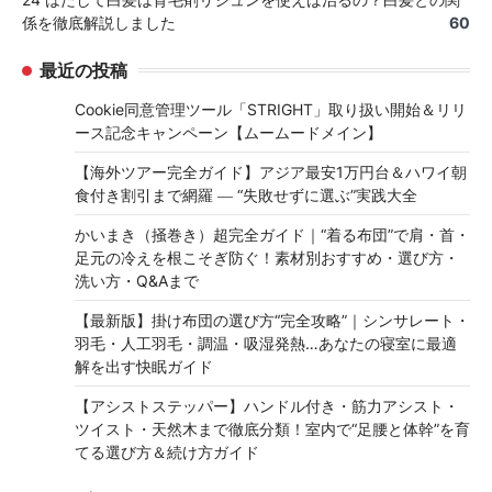
係を徹底解説しました
60
最近の投稿
Cookie同意管理ツール「STRIGHT」取り扱い開始＆リリ
ース記念キャンペーン【ムームードメイン】
【海外ツアー完全ガイド】アジア最安1万円台＆ハワイ朝
食付き割引まで網羅 ― “失敗せずに選ぶ”実践大全
かいまき（掻巻き）超完全ガイド｜“着る布団”で肩・首・
足元の冷えを根こそぎ防ぐ！素材別おすすめ・選び方・
洗い方・Q&Aまで
【最新版】掛け布団の選び方“完全攻略”｜シンサレート・
羽毛・人工羽毛・調温・吸湿発熱…あなたの寝室に最適
解を出す快眠ガイド
【アシストステッパー】ハンドル付き・筋力アシスト・
ツイスト・天然木まで徹底分類！室内で“足腰と体幹”を育
てる選び方＆続け方ガイド