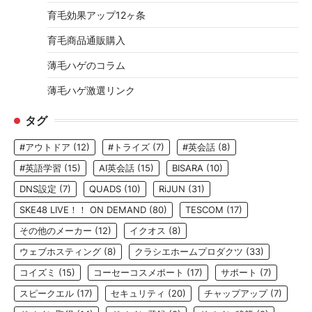
育毛効果アップ12ヶ条
育毛商品通販購入
薄毛ハゲのコラム
薄毛ハゲ激選リンク
タグ
#アウトドア
(12)
#トライズ
(7)
#英会話
(8)
#英語学習
(15)
AI英会話
(15)
BISARA
(10)
DNS設定
(7)
QUADS
(10)
RiJUN
(31)
SKE48 LIVE！！ ON DEMAND
(80)
TESCOM
(17)
その他のメーカー
(12)
イクオス
(8)
ウェブホスティング
(8)
クラシエホームプロダクツ
(33)
コイズミ
(15)
コーセーコスメポート
(17)
サポート
(7)
スピークエル
(17)
セキュリティ
(20)
チャップアップ
(7)