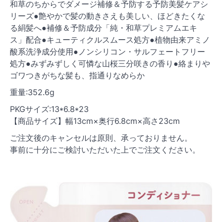
和草のちからでダメージ補修＆予防する予防美髪ケアシ
リーズ●艶やかで髪の動きさえも美しい、ほどきたくな
る絹髪へ●補修＆予防成分「純・和草プレミアムエキ
ス」配合●キューティクルスムース処方●植物由来アミノ
酸系洗浄成分使用●ノンシリコン・サルフェートフリー
処方●みずみずしく可憐な山桜三分咲きの香り●絡まりや
ゴワつきがちな髪も、指通りなめらか
重量:352.6g
PKGサイズ:13*6.8*23
【商品サイズ】幅13cm×奥行6.8cm×高さ23cm
ご注文後のキャンセルは原則、承っておりません。
事前に十分にご検討いただいた上でご注文ください。