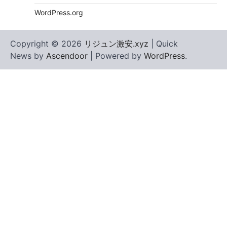
WordPress.org
Copyright © 2026
リジュン激安.xyz
| Quick
News by
Ascendoor
| Powered by
WordPress
.