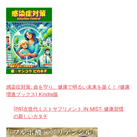
感染症対策: 命を守り、健康で明るい未来を築く！ (健康
増進ブックス) Kindle版
[PR]次世代ミストサプリメント IN MIST: 健康習慣
の新しいカタチ