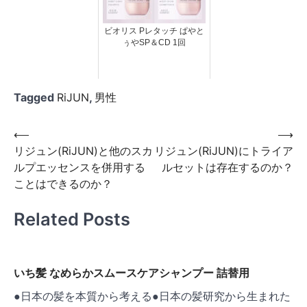
ビオリス Pレタッチ ぱやと
ぅやSP＆CD 1回
Tagged
RiJUN
,
男性
投
⟵
⟶
リジュン(RiJUN)と他のスカ
リジュン(RiJUN)にトライア
稿
ルプエッセンスを併用する
ルセットは存在するのか？
ナ
ことはできるのか？
ビ
Related Posts
ゲ
ー
シ
いち髪 なめらかスムースケアシャンプー 詰替用
ョ
●日本の髪を本質から考える●日本の髪研究から生まれた
ン