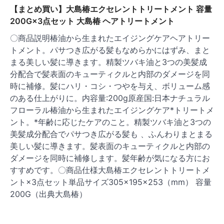
【まとめ買い】大島椿エクセレントトリートメント 容量
200G×3点セット 大島椿 ヘアトリートメント
〇商品説明椿油から生まれたエイジングケアヘアトリー
トメント。パサつき広がる髪もなめらかにはずみ、まと
まる美しい髪に導きます。精製ツバキ油と3つの美髪成
分配合で髪表面のキューティクルと内部のダメージを同
時に補修。髪にハリ・コシ・つやを与え、ボリューム感
のある仕上がりに。内容量:200g原産国:日本ナチュラル
フローラル椿油から生まれたエイジングケア*トリートメ
ント。*年齢に応じたケアのこと。精製ツバキ油と3つの
美髪成分配合でパサつき広がる髪も 、ふんわりまとまる
美しい髪に導きます。髪表面のキューティクルと内部の
ダメージを同時に補修します。髪年齢が気になる方にお
すすめです。〇商品仕様大島椿エクセレントトリートメ
ント×3点セット単品サイズ305×195×253（mm） 容量
200G（出典大島椿）