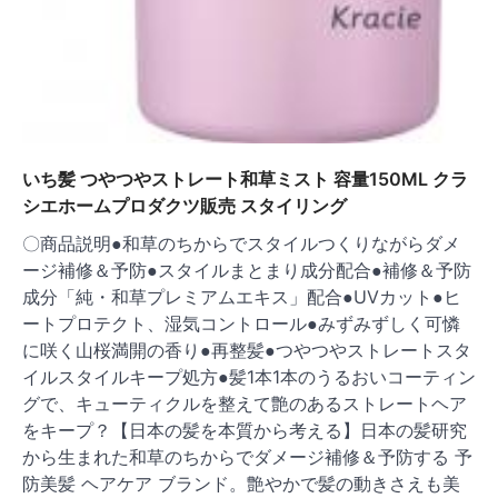
いち髪 つやつやストレート和草ミスト 容量150ML クラ
シエホームプロダクツ販売 スタイリング
〇商品説明●和草のちからでスタイルつくりながらダメ
ージ補修＆予防●スタイルまとまり成分配合●補修＆予防
成分「純・和草プレミアムエキス」配合●UVカット●ヒ
ートプロテクト、湿気コントロール●みずみずしく可憐
に咲く山桜満開の香り●再整髪●つやつやストレートスタ
イルスタイルキープ処方●髪1本1本のうるおいコーティン
グで、キューティクルを整えて艶のあるストレートヘア
をキープ？【日本の髪を本質から考える】日本の髪研究
から生まれた和草のちからでダメージ補修＆予防する 予
防美髪 ヘアケア ブランド。艶やかで髪の動きさえも美