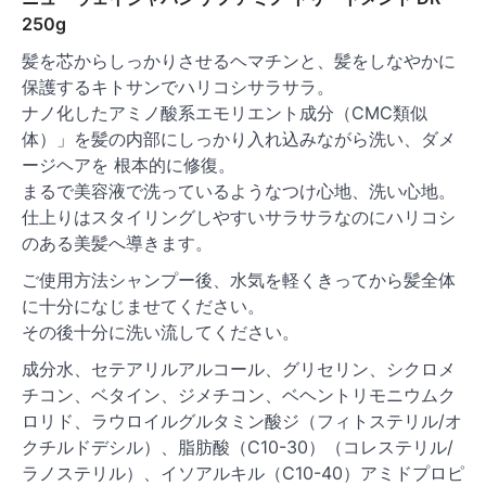
250g
髪を芯からしっかりさせるヘマチンと、髪をしなやかに
保護するキトサンでハリコシサラサラ。
ナノ化したアミノ酸系エモリエント成分（CMC類似
体）」を髪の内部にしっかり入れ込みながら洗い、ダメ
ージヘアを 根本的に修復。
まるで美容液で洗っているようなつけ心地、洗い心地。
仕上りはスタイリングしやすいサラサラなのにハリコシ
のある美髪へ導きます。
ご使用方法シャンプー後、水気を軽くきってから髪全体
に十分になじませてください。
その後十分に洗い流してください。
成分水、セテアリルアルコール、グリセリン、シクロメ
チコン、ベタイン、ジメチコン、ベヘントリモニウムク
ロリド、ラウロイルグルタミン酸ジ（フィトステリル/オ
クチルドデシル）、脂肪酸（C10-30）（コレステリル/
ラノステリル）、イソアルキル（C10-40）アミドプロピ