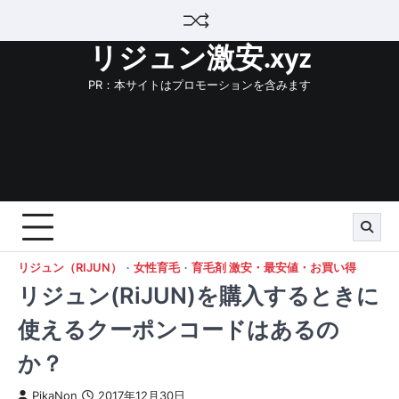
Skip
to
リジュン激安.xyz
content
PR：本サイトはプロモーションを含みます
リジュン（RIJUN）
女性育毛
育毛剤 激安・最安値・お買い得
リジュン(RiJUN)を購入するときに
使えるクーポンコードはあるの
か？
PikaNon
2017年12月30日