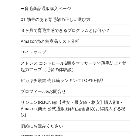
➡育毛商品通販購入ページ
01 効果のある育毛剤の正しい選び方
３ヶ月で育毛実感できるプログラムとは何か？
Amazon売れ筋商品リスト分析
サイトマップ
ストレス コントロール&頭皮マッサージで薄毛防止と勃
起力アップ（毛髪の体験談）
ピカキチ叢書 売れ筋ランキングTOP10作品
プロフィール&お問合せ
リジュン(RiJUN)㊙【激安・最安値・格安】購入術!!・
Amazon,楽天,公式通販,(解約,返金含め)お得購入する秘
訣!
初めにお読みください