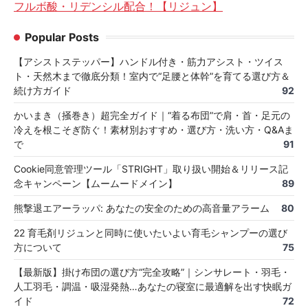
フルボ酸・リデンシル配合！【リジュン】
Popular Posts
【アシストステッパー】ハンドル付き・筋力アシスト・ツイス
ト・天然木まで徹底分類！室内で“足腰と体幹”を育てる選び方＆
続け方ガイド
92
かいまき（掻巻き）超完全ガイド｜“着る布団”で肩・首・足元の
冷えを根こそぎ防ぐ！素材別おすすめ・選び方・洗い方・Q&Aま
で
91
Cookie同意管理ツール「STRIGHT」取り扱い開始＆リリース記
念キャンペーン【ムームードメイン】
89
熊撃退エアーラッパ: あなたの安全のための高音量アラーム
80
22 育毛剤リジュンと同時に使いたいよい育毛シャンプーの選び
方について
75
【最新版】掛け布団の選び方“完全攻略”｜シンサレート・羽毛・
人工羽毛・調温・吸湿発熱…あなたの寝室に最適解を出す快眠ガ
イド
72