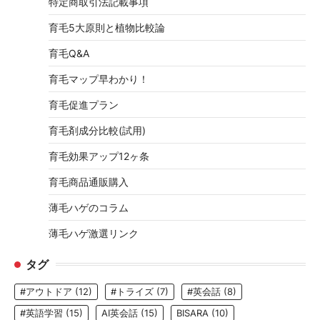
特定商取引法記載事項
育毛5大原則と植物比較論
育毛Q&A
育毛マップ早わかり！
育毛促進プラン
育毛剤成分比較(試用)
育毛効果アップ12ヶ条
育毛商品通販購入
薄毛ハゲのコラム
薄毛ハゲ激選リンク
タグ
#アウトドア
(12)
#トライズ
(7)
#英会話
(8)
#英語学習
(15)
AI英会話
(15)
BISARA
(10)