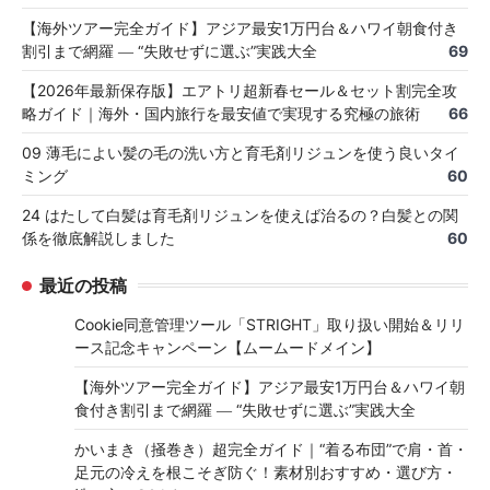
【海外ツアー完全ガイド】アジア最安1万円台＆ハワイ朝食付き
割引まで網羅 ― “失敗せずに選ぶ”実践大全
69
【2026年最新保存版】エアトリ超新春セール＆セット割完全攻
略ガイド｜海外・国内旅行を最安値で実現する究極の旅術
66
09 薄毛によい髪の毛の洗い方と育毛剤リジュンを使う良いタイ
ミング
60
24 はたして白髪は育毛剤リジュンを使えば治るの？白髪との関
係を徹底解説しました
60
最近の投稿
Cookie同意管理ツール「STRIGHT」取り扱い開始＆リリ
ース記念キャンペーン【ムームードメイン】
【海外ツアー完全ガイド】アジア最安1万円台＆ハワイ朝
食付き割引まで網羅 ― “失敗せずに選ぶ”実践大全
かいまき（掻巻き）超完全ガイド｜“着る布団”で肩・首・
足元の冷えを根こそぎ防ぐ！素材別おすすめ・選び方・