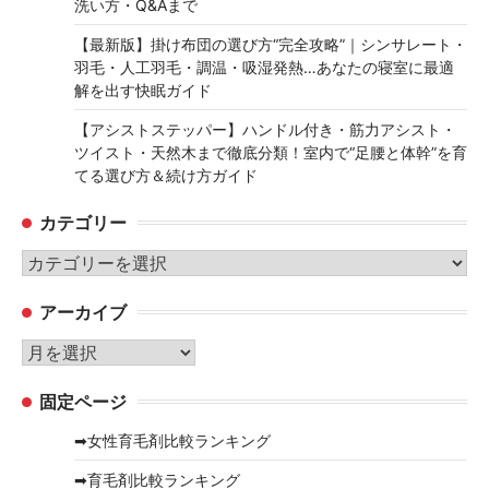
洗い方・Q&Aまで
【最新版】掛け布団の選び方“完全攻略”｜シンサレート・
羽毛・人工羽毛・調温・吸湿発熱…あなたの寝室に最適
解を出す快眠ガイド
【アシストステッパー】ハンドル付き・筋力アシスト・
ツイスト・天然木まで徹底分類！室内で“足腰と体幹”を育
てる選び方＆続け方ガイド
カテゴリー
カ
テ
アーカイブ
ゴ
リ
ア
ー
ー
固定ページ
カ
イ
➡女性育毛剤比較ランキング
ブ
➡育毛剤比較ランキング