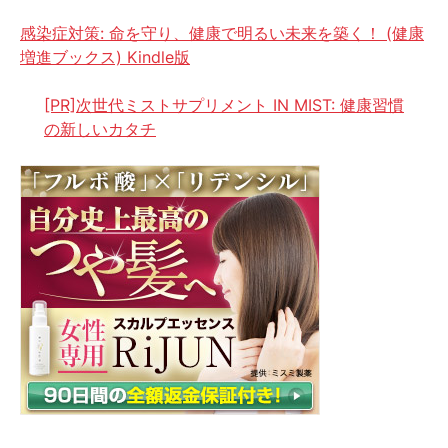
感染症対策: 命を守り、健康で明るい未来を築く！ (健康
増進ブックス) Kindle版
[PR]次世代ミストサプリメント IN MIST: 健康習慣
の新しいカタチ