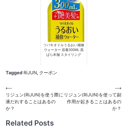
ツバキオイルうるおい補修
ウォーター 容量300ML 黒
ばら本舗 スタイリング
Tagged
RiJUN
,
クーポン
投
⟵
⟶
リジュン(RiJUN)を使う際に
リジュン(RiJUN)を使って副
稿
液だれすることはあるの
作用が起きることはあるの
ナ
か？
か？
ビ
Related Posts
ゲ