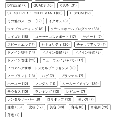
DNS設定
(7)
QUADS
(10)
RiJUN
(31)
SKE48 LIVE！！ ON DEMAND
(80)
TESCOM
(17)
その他のメーカー
(12)
イクオス
(8)
ウェブホスティング
(8)
クラシエホームプロダクツ
(33)
コイズミ
(15)
コーセーコスメポート
(17)
サポート
(7)
スピークエル
(17)
セキュリティ
(20)
チャップアップ
(7)
ドメイン取得
(14)
ドメイン登録
(8)
ドメイン移管
(8)
ドメイン管理
(23)
ニューウェイジャパン
(17)
ノコアヘアサポートスカルプエッセンス
(18)
ノーブランド
(13)
ハゲ
(7)
プランテル
(7)
ホーユー
(12)
マンダム
(11)
ムームードメイン
(139)
モウダス
(10)
ランキング
(13)
レビュー
(7)
レンタルサーバー
(8)
ロリポップ
(13)
使い方
(7)
健康
(53)
比較
(12)
美容
(46)
育毛
(8)
育毛剤
(20)
薄毛
(7)