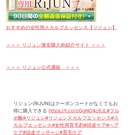
おすすめの女性用スカルプエッセンス【リジュン】
＞＞＞ リジュン激安購入術紹介サイト ＜＜＜
＞＞＞ リジュン公式通販 ＜＜＜
リジュン(RiJUN)はクーポンコードがなくてもお
得に購入できる
https://t.co/oGgNO4c6JL
#フル
ボ酸
#リジュン
#リジュンスカルプエッセンス
#ス
カルプエッセンス
#女性用育毛剤
#頭皮ケア
#ヘア
ケア
#頭皮マッサージ
#育毛ケア