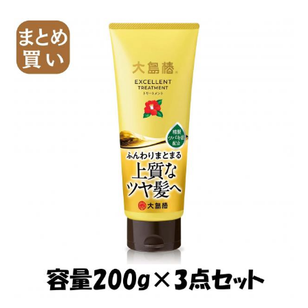
ー
シ
ョ
ン