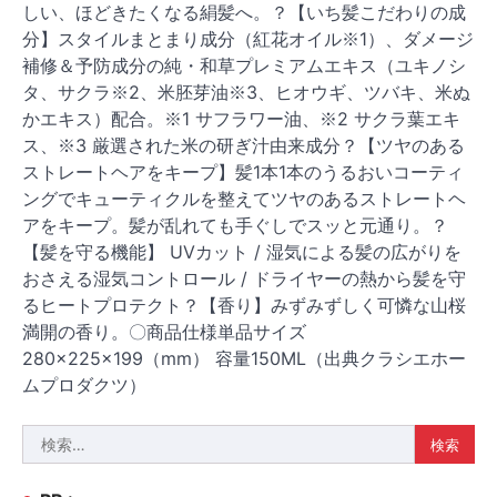
しい、ほどきたくなる絹髪へ。？【いち髪こだわりの成
分】スタイルまとまり成分（紅花オイル※1）、ダメージ
補修＆予防成分の純・和草プレミアムエキス（ユキノシ
タ、サクラ※2、米胚芽油※3、ヒオウギ、ツバキ、米ぬ
かエキス）配合。※1 サフラワー油、※2 サクラ葉エキ
ス、※3 厳選された米の研ぎ汁由来成分？【ツヤのある
ストレートヘアをキープ】髪1本1本のうるおいコーティ
ングでキューティクルを整えてツヤのあるストレートヘ
アをキープ。髪が乱れても手ぐしでスッと元通り。？
【髪を守る機能】 UVカット / 湿気による髪の広がりを
おさえる湿気コントロール / ドライヤーの熱から髪を守
るヒートプロテクト？【香り】みずみずしく可憐な山桜
満開の香り。〇商品仕様単品サイズ
280×225×199（mm） 容量150ML（出典クラシエホー
ムプロダクツ）
検
索: