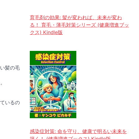
育毛剤の効果: 髪が変われば、未来が変わ
る！ 育毛・薄毛対策シリーズ (健康増進ブッ
クス) Kindle版
い髪の毛
う。
ているの
感染症対策: 命を守り、健康で明るい未来を
築く！ (健康増進ブックス) Kindle版