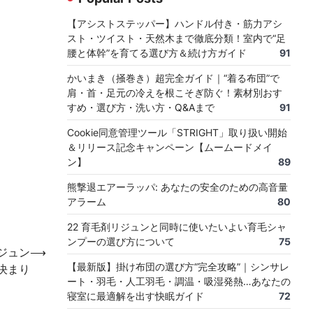
【アシストステッパー】ハンドル付き・筋力アシ
スト・ツイスト・天然木まで徹底分類！室内で“足
腰と体幹”を育てる選び方＆続け方ガイド
91
かいまき（掻巻き）超完全ガイド｜“着る布団”で
肩・首・足元の冷えを根こそぎ防ぐ！素材別おす
すめ・選び方・洗い方・Q&Aまで
91
Cookie同意管理ツール「STRIGHT」取り扱い開始
＆リリース記念キャンペーン【ムームードメイ
ン】
89
熊撃退エアーラッパ: あなたの安全のための高音量
アラーム
80
22 育毛剤リジュンと同時に使いたいよい育毛シャ
ンプーの選び方について
75
ジュン
⟶
【最新版】掛け布団の選び方“完全攻略”｜シンサレ
で決まり
ート・羽毛・人工羽毛・調温・吸湿発熱…あなたの
寝室に最適解を出す快眠ガイド
72