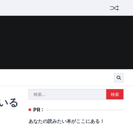
検
ている
索:
PR :
あなたの読みたい本がここにある！