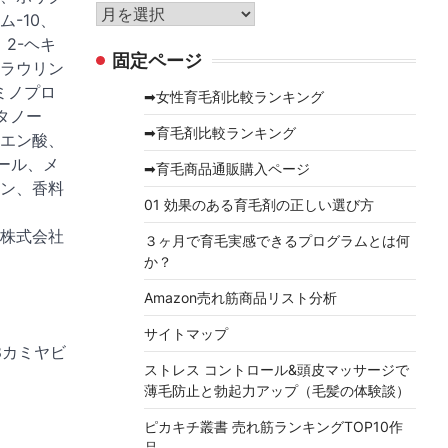
リ
ア
-10、
ー
ー
2-ヘキ
固定ページ
カ
ラウリン
イ
ミノプロ
➡女性育毛剤比較ランキング
ブ
タノー
➡育毛剤比較ランキング
エン酸、
ール、メ
➡育毛商品通販購入ページ
ン、香料
01 効果のある育毛剤の正しい選び方
株式会社
３ヶ月で育毛実感できるプログラムとは何
か？
Amazon売れ筋商品リスト分析
サイトマップ
8カミヤビ
ストレス コントロール&頭皮マッサージで
薄毛防止と勃起力アップ（毛髪の体験談）
ピカキチ叢書 売れ筋ランキングTOP10作
品