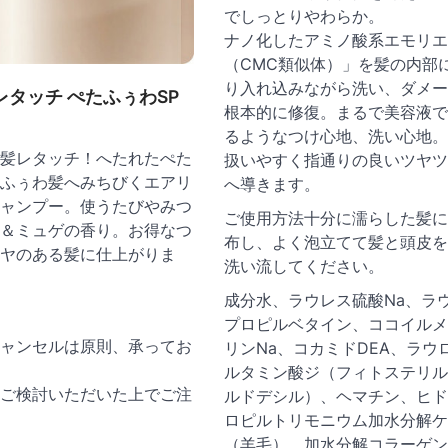
でしっとりやわらか。
ナノ化したアミノ酸系エモリエ
（CMC類似体）」を髪の内部
り入れ込みながら洗い、ダメー
レタッチ ぺたふぅわSP
根本的に修復。まるで美容液で
るようなつけ心地、洗い心地。
髪レタッチ！へたれたぺた
扱いやすく指通りの良いツヤツ
ふぅわ髪へみちびくエアリ
へ導きます。
ャンプー。使うたびやみつ
ご使用方法十分に濡らした髪に
＆ミュゲの香り。お得なつ
布し、よく泡立てて髪と頭皮を
ヤのある髪に仕上がりま
洗い流してください。
成分水、ラウレス硫酸Na、ラ
プロピルベタイン、ココイルメ
ャンセルは原則、承ってお
リンNa、コカミドDEA、ラウ
ルタミン酸ジ（フィトステリル
ご検討いただいた上でご注
ルドデシル）、ヘマチン、ヒド
ロピルトリモニウム加水分解ケ
（羊毛）、加水分解コラーゲン