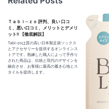
Related Posts
ビ
ゲ
ー
Ｔａｂｉ─ｚｏ 評判、良い 口コ
シ
ミ、悪い口コミ、メリットとデメリ
ョ
ット!! 【徹底解説】
ン
Tabi-zoは質の高い日本製足袋ソックス
とアクセサリーを提供するオンラインス
トアです。熟練した職人によって手作り
された商品は、伝統と現代のデザインを
融合させ、お客様に最高の履き心地とス
タイルを提供します。