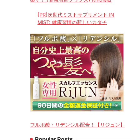
[PR]次世代ミストサプリメント IN
MIST: 健康習慣の新しいカタチ
フルボ酸・リデンシル配合！【リジュン】
Popular Posts