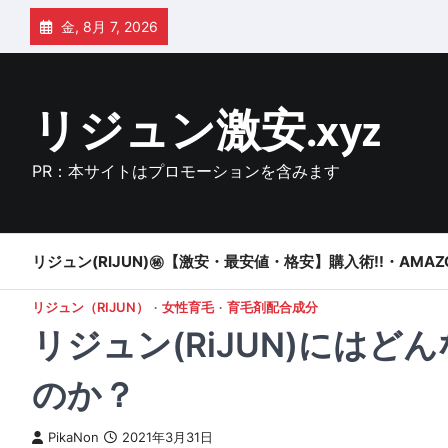
Skip
金, 8月 7, 2026
to
content
リジュン激安.xyz
PR：本サイトはプロモーションを含みます
リジュン(RIJUN)㊙【激安・最安値・格安】購入術!!・AMAZ
リジュン（RIJUN）
女性育毛
育毛剤配合成分
リジュン(RiJUN)には
のか？
PikaNon
2021年3月31日