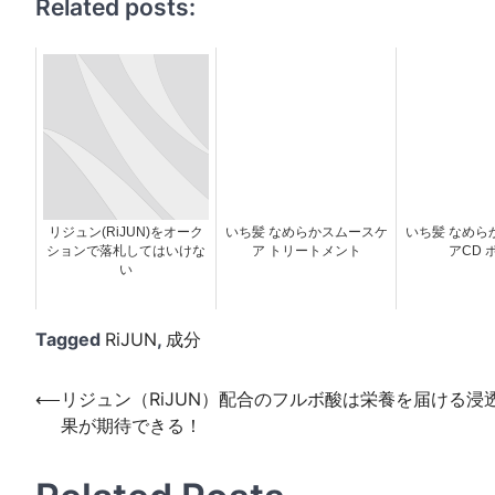
Related posts:
リジュン(RiJUN)をオーク
いち髪 なめらかスムースケ
いち髪 なめら
ションで落札してはいけな
ア トリートメント
アCD 
い
Tagged
RiJUN
,
成分
投
⟵
リジュン（RiJUN）配合のフルボ酸は栄養を届ける浸
果が期待できる！
稿
ナ