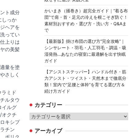
かいまき（掻巻き）超完全ガイド｜“着る布
ント成分
団”で肩・首・足元の冷えを根こそぎ防ぐ！
にしっか
素材別おすすめ・選び方・洗い方・Q&Aま
ジヘアを
で
洗ってい
【最新版】掛け布団の選び方“完全攻略”｜
仕上りは
シンサレート・羽毛・人工羽毛・調温・吸
ヤの美髪
湿発熱…あなたの寝室に最適解を出す快眠
ガイド
適量を塗
【アシストステッパー】ハンドル付き・筋
やさしく
力アシスト・ツイスト・天然木まで徹底分
類！室内で“足腰と体幹”を育てる選び方＆
続け方ガイド
ウラミド
チルタウ
カテゴリー
ロイルグ
/オクチ
カ
ロキシプ
テ
ラチン
アーカイブ
ゴ
、ポリク