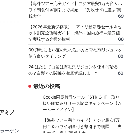
【海外ツアー完全ガイド】アジア最安1万円台＆ハ
ワイ朝食付き割引まで網羅 ― “失敗せずに選ぶ”実
践大全
69
【2026年最新保存版】エアトリ超新春セール＆セ
ット割完全攻略ガイド｜海外・国内旅行を最安値
で実現する究極の旅術
66
09 薄毛によい髪の毛の洗い方と育毛剤リジュンを
使う良いタイミング
60
24 はたして白髪は育毛剤リジュンを使えば治る
の？白髪との関係を徹底解説しました
60
最近の投稿
Cookie同意管理ツール「STRIGHT」取り
扱い開始＆リリース記念キャンペーン【ム
ームードメイン】
アミノ
【海外ツアー完全ガイド】アジア最安1万
円台＆ハワイ朝食付き割引まで網羅 ― “失
ラーゲン
敗せずに選ぶ”実践大全